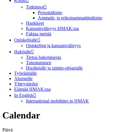
Koulu
Tutkinnot
Perustutkinto
Ammatti- ja erikoisammattitutkinto
Hankkeet
Kansainvälisyys HMAK:ssa
Faktaa meistä
Opiskelijalle
Opiskelijat ja kansainvälisyys
Hakijalle
Tietoa hakemisesta
Tutustuminen
Huoltajalle ja opinto-ohjaajalle
Työelämälle
Alumnille
Yhteystiedot
Elämää HMAK:ssa
In English
International mobilities in HMAK
Calendar
Päivä