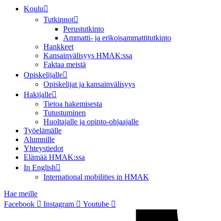
Koulu
Tutkinnot
Perustutkinto
Ammatti- ja erikoisammattitutkinto
Hankkeet
Kansainvälisyys HMAK:ssa
Faktaa meistä
Opiskelijalle
Opiskelijat ja kansainvälisyys
Hakijalle
Tietoa hakemisesta
Tutustuminen
Huoltajalle ja opinto-ohjaajalle
Työelämälle
Alumnille
Yhteystiedot
Elämää HMAK:ssa
In English
International mobilities in HMAK
Hae meille
Facebook
Instagram
Youtube