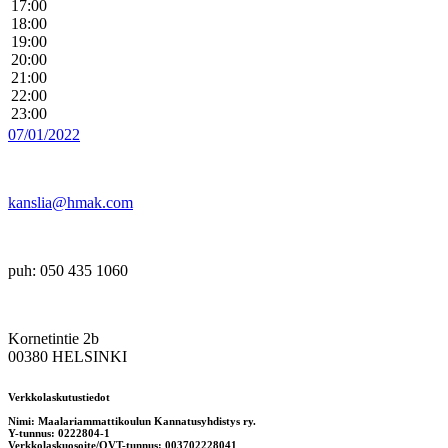
17:00
18:00
19:00
20:00
21:00
22:00
23:00
07/01/2022
kanslia@hmak.com
puh: 050 435 1060
Kornetintie 2b
00380 HELSINKI
Verkkolaskutustiedot
Nimi: Maalariammattikoulun Kannatusyhdistys ry.
Y-tunnus: 0222804-1
Verkkolaskuosoite/OVT-tunnus: 003702228041