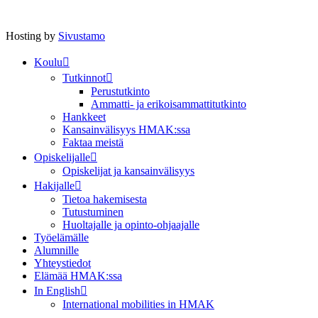
Hosting by
Sivustamo
Koulu
Tutkinnot
Perustutkinto
Ammatti- ja erikoisammattitutkinto
Hankkeet
Kansainvälisyys HMAK:ssa
Faktaa meistä
Opiskelijalle
Opiskelijat ja kansainvälisyys
Hakijalle
Tietoa hakemisesta
Tutustuminen
Huoltajalle ja opinto-ohjaajalle
Työelämälle
Alumnille
Yhteystiedot
Elämää HMAK:ssa
In English
International mobilities in HMAK