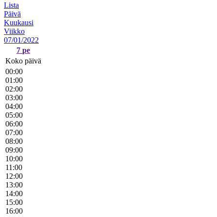
Lista
Päivä
Kuukausi
Viikko
07/01/2022
7
pe
Koko päivä
00:00
01:00
02:00
03:00
04:00
05:00
06:00
07:00
08:00
09:00
10:00
11:00
12:00
13:00
14:00
15:00
16:00