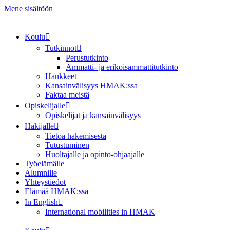
Mene sisältöön
Koulu
Tutkinnot
Perustutkinto
Ammatti- ja erikoisammattitutkinto
Hankkeet
Kansainvälisyys HMAK:ssa
Faktaa meistä
Opiskelijalle
Opiskelijat ja kansainvälisyys
Hakijalle
Tietoa hakemisesta
Tutustuminen
Huoltajalle ja opinto-ohjaajalle
Työelämälle
Alumnille
Yhteystiedot
Elämää HMAK:ssa
In English
International mobilities in HMAK