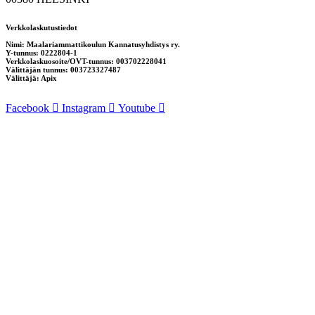
Verkkolaskutustiedot
Nimi: Maalariammattikoulun Kannatusyhdistys ry.
Y-tunnus: 0222804-1
Verkkolaskuosoite/OVT-tunnus: 003702228041
Välittäjän tunnus: 003723327487
Välittäjä: Apix
Facebook
Instagram
Youtube