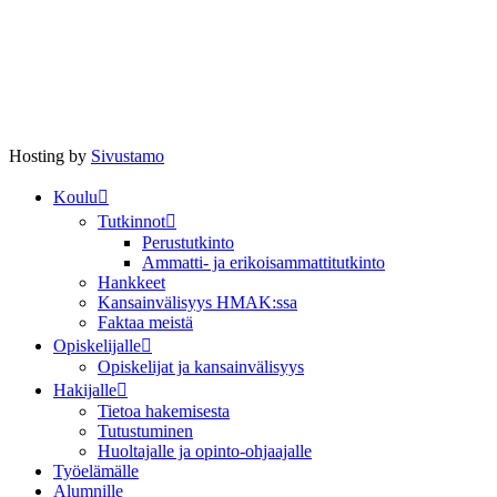
Hosting by
Sivustamo
Koulu
Tutkinnot
Perustutkinto
Ammatti- ja erikoisammattitutkinto
Hankkeet
Kansainvälisyys HMAK:ssa
Faktaa meistä
Opiskelijalle
Opiskelijat ja kansainvälisyys
Hakijalle
Tietoa hakemisesta
Tutustuminen
Huoltajalle ja opinto-ohjaajalle
Työelämälle
Alumnille