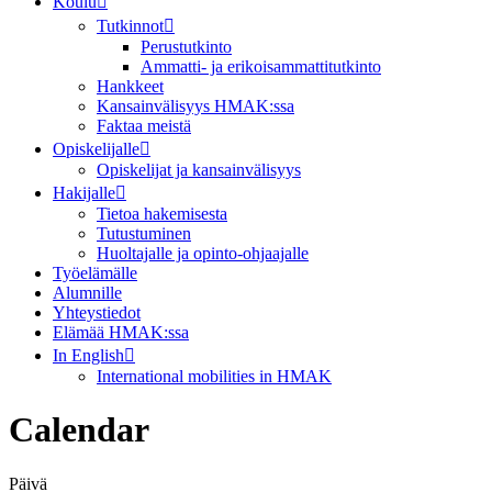
Koulu
Tutkinnot
Perustutkinto
Ammatti- ja erikoisammattitutkinto
Hankkeet
Kansainvälisyys HMAK:ssa
Faktaa meistä
Opiskelijalle
Opiskelijat ja kansainvälisyys
Hakijalle
Tietoa hakemisesta
Tutustuminen
Huoltajalle ja opinto-ohjaajalle
Työelämälle
Alumnille
Yhteystiedot
Elämää HMAK:ssa
In English
International mobilities in HMAK
Calendar
Päivä