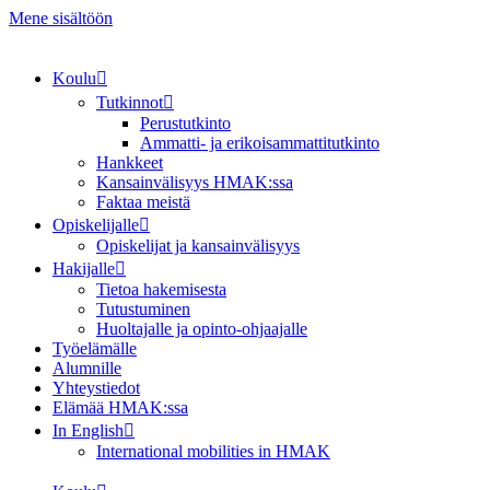
Mene sisältöön
Koulu
Tutkinnot
Perustutkinto
Ammatti- ja erikoisammattitutkinto
Hankkeet
Kansainvälisyys HMAK:ssa
Faktaa meistä
Opiskelijalle
Opiskelijat ja kansainvälisyys
Hakijalle
Tietoa hakemisesta
Tutustuminen
Huoltajalle ja opinto-ohjaajalle
Työelämälle
Alumnille
Yhteystiedot
Elämää HMAK:ssa
In English
International mobilities in HMAK