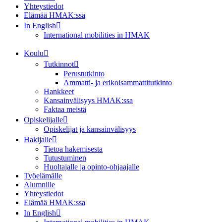
Yhteystiedot
Elämää HMAK:ssa
In English
International mobilities in HMAK
Koulu
Tutkinnot
Perustutkinto
Ammatti- ja erikoisammattitutkinto
Hankkeet
Kansainvälisyys HMAK:ssa
Faktaa meistä
Opiskelijalle
Opiskelijat ja kansainvälisyys
Hakijalle
Tietoa hakemisesta
Tutustuminen
Huoltajalle ja opinto-ohjaajalle
Työelämälle
Alumnille
Yhteystiedot
Elämää HMAK:ssa
In English