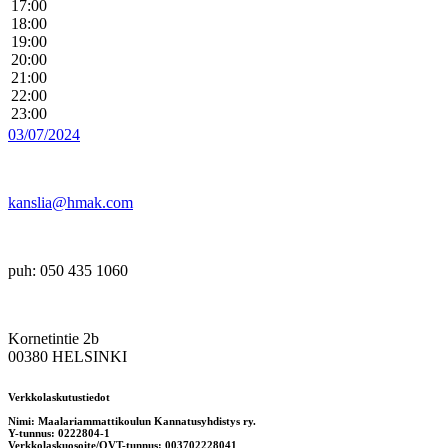
17:00
18:00
19:00
20:00
21:00
22:00
23:00
03/07/2024
kanslia@hmak.com
puh: 050 435 1060
Kornetintie 2b
00380 HELSINKI
Verkkolaskutustiedot
Nimi: Maalariammattikoulun Kannatusyhdistys ry.
Y-tunnus: 0222804-1
Verkkolaskuosoite/OVT-tunnus: 003702228041