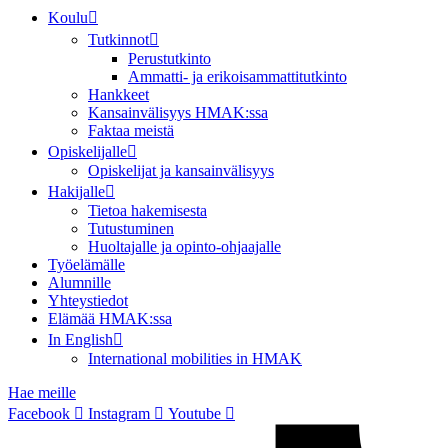
Koulu
Tutkinnot
Perustutkinto
Ammatti- ja erikoisammattitutkinto
Hankkeet
Kansainvälisyys HMAK:ssa
Faktaa meistä
Opiskelijalle
Opiskelijat ja kansainvälisyys
Hakijalle
Tietoa hakemisesta
Tutustuminen
Huoltajalle ja opinto-ohjaajalle
Työelämälle
Alumnille
Yhteystiedot
Elämää HMAK:ssa
In English
International mobilities in HMAK
Hae meille
Facebook
Instagram
Youtube