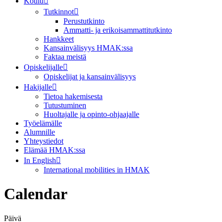
Koulu
Tutkinnot
Perustutkinto
Ammatti- ja erikoisammattitutkinto
Hankkeet
Kansainvälisyys HMAK:ssa
Faktaa meistä
Opiskelijalle
Opiskelijat ja kansainvälisyys
Hakijalle
Tietoa hakemisesta
Tutustuminen
Huoltajalle ja opinto-ohjaajalle
Työelämälle
Alumnille
Yhteystiedot
Elämää HMAK:ssa
In English
International mobilities in HMAK
Calendar
Päivä