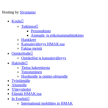
Hosting by
Sivustamo
Koulu
Tutkinnot
Perustutkinto
Ammatti- ja erikoisammattitutkinto
Hankkeet
Kansainvälisyys HMAK:ssa
Faktaa meistä
Opiskelijalle
Opiskelijat ja kansainvälisyys
Hakijalle
Tietoa hakemisesta
Tutustuminen
Huoltajalle ja opinto-ohjaajalle
Työelämälle
Alumnille
Yhteystiedot
Elämää HMAK:ssa
In English
International mobilities in HMAK