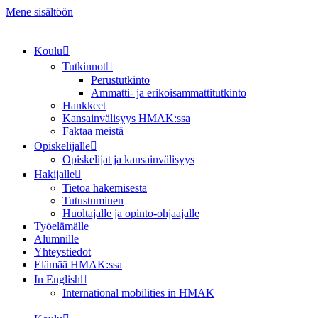
Mene sisältöön
Koulu
Tutkinnot
Perustutkinto
Ammatti- ja erikoisammattitutkinto
Hankkeet
Kansainvälisyys HMAK:ssa
Faktaa meistä
Opiskelijalle
Opiskelijat ja kansainvälisyys
Hakijalle
Tietoa hakemisesta
Tutustuminen
Huoltajalle ja opinto-ohjaajalle
Työelämälle
Alumnille
Yhteystiedot
Elämää HMAK:ssa
In English
International mobilities in HMAK