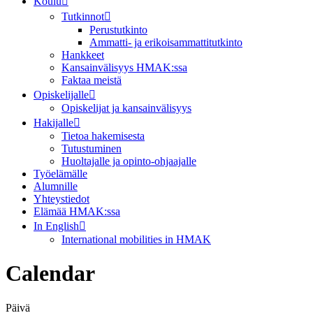
Koulu
Tutkinnot
Perustutkinto
Ammatti- ja erikoisammattitutkinto
Hankkeet
Kansainvälisyys HMAK:ssa
Faktaa meistä
Opiskelijalle
Opiskelijat ja kansainvälisyys
Hakijalle
Tietoa hakemisesta
Tutustuminen
Huoltajalle ja opinto-ohjaajalle
Työelämälle
Alumnille
Yhteystiedot
Elämää HMAK:ssa
In English
International mobilities in HMAK
Calendar
Päivä