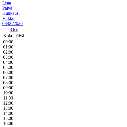
Lista
Päivä
Kuukausi
Viikko
03/06/2026
3
ke
Koko päivä
00:00
01:00
02:00
03:00
04:00
05:00
06:00
07:00
08:00
09:00
10:00
11:00
12:00
13:00
14:00
15:00
16:00