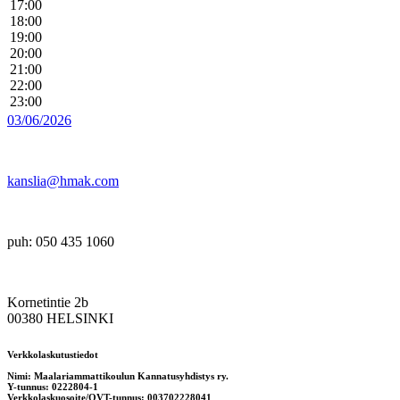
17:00
18:00
19:00
20:00
21:00
22:00
23:00
03/06/2026
kanslia@hmak.com
puh: 050 435 1060
Kornetintie 2b
00380 HELSINKI
Verkkolaskutustiedot
Nimi: Maalariammattikoulun Kannatusyhdistys ry.
Y-tunnus: 0222804-1
Verkkolaskuosoite/OVT-tunnus: 003702228041