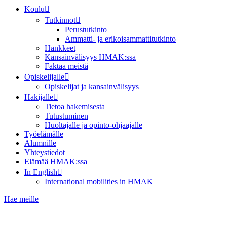
Koulu
Tutkinnot
Perustutkinto
Ammatti- ja erikoisammattitutkinto
Hankkeet
Kansainvälisyys HMAK:ssa
Faktaa meistä
Opiskelijalle
Opiskelijat ja kansainvälisyys
Hakijalle
Tietoa hakemisesta
Tutustuminen
Huoltajalle ja opinto-ohjaajalle
Työelämälle
Alumnille
Yhteystiedot
Elämää HMAK:ssa
In English
International mobilities in HMAK
Hae meille