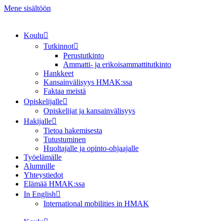
Mene sisältöön
Koulu
Tutkinnot
Perustutkinto
Ammatti- ja erikoisammattitutkinto
Hankkeet
Kansainvälisyys HMAK:ssa
Faktaa meistä
Opiskelijalle
Opiskelijat ja kansainvälisyys
Hakijalle
Tietoa hakemisesta
Tutustuminen
Huoltajalle ja opinto-ohjaajalle
Työelämälle
Alumnille
Yhteystiedot
Elämää HMAK:ssa
In English
International mobilities in HMAK