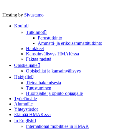
Hosting by
Sivustamo
Koulu
Tutkinnot
Perustutkinto
Ammatti- ja erikoisammattitutkinto
Hankkeet
Kansainvälisyys HMAK:ssa
Faktaa meistä
Opiskelijalle
Opiskelijat ja kansainvälisyys
Hakijalle
Tietoa hakemisesta
Tutustuminen
Huoltajalle ja opinto-ohjaajalle
Työelämälle
Alumnille
Yhteystiedot
Elämää HMAK:ssa
In English
International mobilities in HMAK