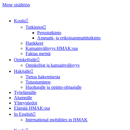
Mene sisältöön
Koulu
Tutkinnot
Perustutkinto
Ammatti- ja erikoisammattitutkinto
Hankkeet
Kansainvälisyys HMAK:ssa
Faktaa meistä
Opiskelijalle
Opiskelijat ja kansainvälisyys
Hakijalle
Tietoa hakemisesta
Tutustuminen
Huoltajalle ja opinto-ohjaajalle
Työelämälle
Alumnille
Yhteystiedot
Elämää HMAK:ssa
In English
International mobilities in HMAK