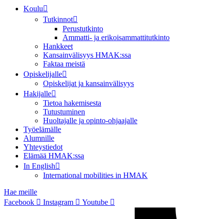
Koulu
Tutkinnot
Perustutkinto
Ammatti- ja erikoisammattitutkinto
Hankkeet
Kansainvälisyys HMAK:ssa
Faktaa meistä
Opiskelijalle
Opiskelijat ja kansainvälisyys
Hakijalle
Tietoa hakemisesta
Tutustuminen
Huoltajalle ja opinto-ohjaajalle
Työelämälle
Alumnille
Yhteystiedot
Elämää HMAK:ssa
In English
International mobilities in HMAK
Hae meille
Facebook
Instagram
Youtube