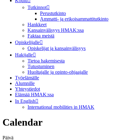
Koulu
Tutkinnot
Perustutkinto
Ammatti- ja erikoisammattitutkinto
Hankkeet
Kansainvälisyys HMAK:ssa
Faktaa meistä
Opiskelijalle
Opiskelijat ja kansainvälisyys
Hakijalle
Tietoa hakemisesta
Tutustuminen
Huoltajalle ja opinto-ohjaajalle
Työelämälle
Alumnille
Yhteystiedot
Elämää HMAK:ssa
In English
International mobilities in HMAK
Calendar
Päivä