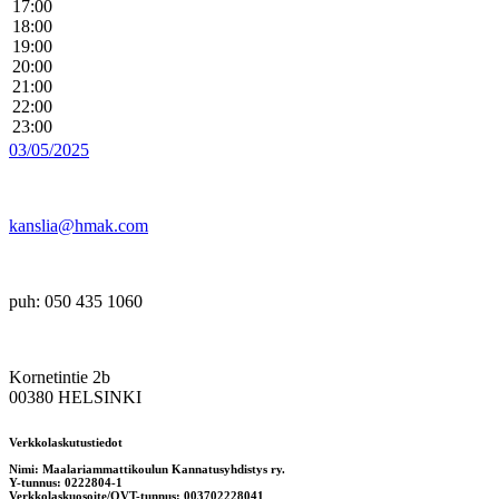
17:00
18:00
19:00
20:00
21:00
22:00
23:00
03/05/2025
kanslia@hmak.com
puh: 050 435 1060
Kornetintie 2b
00380 HELSINKI
Verkkolaskutustiedot
Nimi: Maalariammattikoulun Kannatusyhdistys ry.
Y-tunnus: 0222804-1
Verkkolaskuosoite/OVT-tunnus: 003702228041