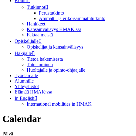
Koulu
Tutkinnot
Perustutkinto
Ammatti- ja erikoisammattitutkinto
Hankkeet
Kansainvälisyys HMAK:ssa
Faktaa meistä
Opiskelijalle
Opiskelijat ja kansainvälisyys
Hakijalle
Tietoa hakemisesta
Tutustuminen
Huoltajalle ja opinto-ohjaajalle
Työelämälle
Alumnille
Yhteystiedot
Elämää HMAK:ssa
In English
International mobilities in HMAK
Calendar
Päivä