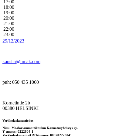
17:00
18:00
19:00
20:00
21:00
22:00
23:00
29/12/2023
kanslia@hmak.com
puh: 050 435 1060
Kornetintie 2b
00380 HELSINKI
Verkkolaskutustiedot
Nimi: Maalariammattikoulun Kannatusyhdistys ry.
Y-tunnus: 0222804-1
Verkkolaskuosoite/OVT-tunnus: 003702228041