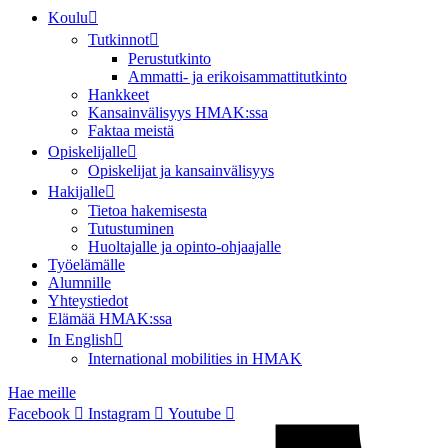
Koulu
Tutkinnot
Perustutkinto
Ammatti- ja erikoisammattitutkinto
Hankkeet
Kansainvälisyys HMAK:ssa
Faktaa meistä
Opiskelijalle
Opiskelijat ja kansainvälisyys
Hakijalle
Tietoa hakemisesta
Tutustuminen
Huoltajalle ja opinto-ohjaajalle
Työelämälle
Alumnille
Yhteystiedot
Elämää HMAK:ssa
In English
International mobilities in HMAK
Hae meille
Facebook
Instagram
Youtube