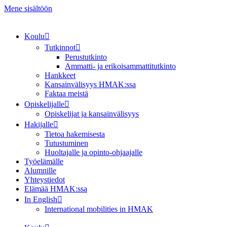
Mene sisältöön
Koulu
Tutkinnot
Perustutkinto
Ammatti- ja erikoisammattitutkinto
Hankkeet
Kansainvälisyys HMAK:ssa
Faktaa meistä
Opiskelijalle
Opiskelijat ja kansainvälisyys
Hakijalle
Tietoa hakemisesta
Tutustuminen
Huoltajalle ja opinto-ohjaajalle
Työelämälle
Alumnille
Yhteystiedot
Elämää HMAK:ssa
In English
International mobilities in HMAK