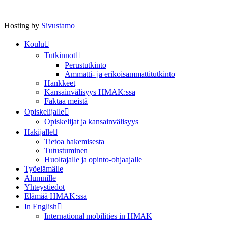
Hosting by
Sivustamo
Koulu
Tutkinnot
Perustutkinto
Ammatti- ja erikoisammattitutkinto
Hankkeet
Kansainvälisyys HMAK:ssa
Faktaa meistä
Opiskelijalle
Opiskelijat ja kansainvälisyys
Hakijalle
Tietoa hakemisesta
Tutustuminen
Huoltajalle ja opinto-ohjaajalle
Työelämälle
Alumnille
Yhteystiedot
Elämää HMAK:ssa
In English
International mobilities in HMAK