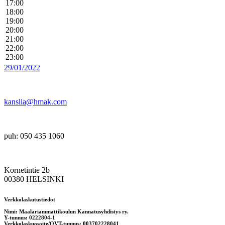
17:00
18:00
19:00
20:00
21:00
22:00
23:00
29/01/2022
kanslia@hmak.com
puh: 050 435 1060
Kornetintie 2b
00380 HELSINKI
Verkkolaskutustiedot
Nimi: Maalariammattikoulun Kannatusyhdistys ry.
Y-tunnus: 0222804-1
Verkkolaskuosoite/OVT-tunnus: 003702228041