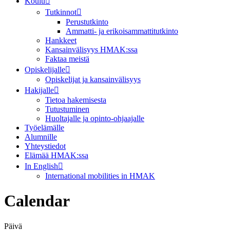
Koulu
Tutkinnot
Perustutkinto
Ammatti- ja erikoisammattitutkinto
Hankkeet
Kansainvälisyys HMAK:ssa
Faktaa meistä
Opiskelijalle
Opiskelijat ja kansainvälisyys
Hakijalle
Tietoa hakemisesta
Tutustuminen
Huoltajalle ja opinto-ohjaajalle
Työelämälle
Alumnille
Yhteystiedot
Elämää HMAK:ssa
In English
International mobilities in HMAK
Calendar
Päivä