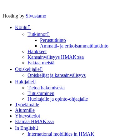
Hosting by
Sivustamo
Koulu
Tutkinnot
Perustutkinto
Ammatti- ja erikoisammattitutkinto
Hankkeet
Kansainvälisyys HMAK:ssa
Faktaa meistä
Opiskelijalle
Opiskelijat ja kansainvälisyys
Hakijalle
Tietoa hakemisesta
Tutustuminen
Huoltajalle ja opinto-ohjaajalle
Työelämälle
Alumnille
Yhteystiedot
Elämää HMAK:ssa
In English
International mobilities in HMAK