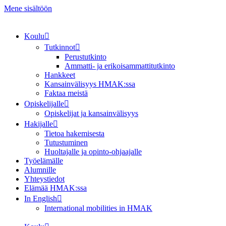
Mene sisältöön
Koulu
Tutkinnot
Perustutkinto
Ammatti- ja erikoisammattitutkinto
Hankkeet
Kansainvälisyys HMAK:ssa
Faktaa meistä
Opiskelijalle
Opiskelijat ja kansainvälisyys
Hakijalle
Tietoa hakemisesta
Tutustuminen
Huoltajalle ja opinto-ohjaajalle
Työelämälle
Alumnille
Yhteystiedot
Elämää HMAK:ssa
In English
International mobilities in HMAK