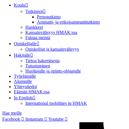
Koulu
Tutkinnot
Perustutkinto
Ammatti- ja erikoisammattitutkinto
Hankkeet
Kansainvälisyys HMAK:ssa
Faktaa meistä
Opiskelijalle
Opiskelijat ja kansainvälisyys
Hakijalle
Tietoa hakemisesta
Tutustuminen
Huoltajalle ja opinto-ohjaajalle
Työelämälle
Alumnille
Yhteystiedot
Elämää HMAK:ssa
In English
International mobilities in HMAK
Hae meille
Facebook
Instagram
Youtube