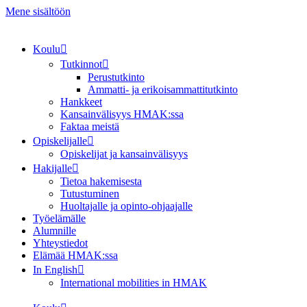
Mene sisältöön
Koulu
Tutkinnot
Perustutkinto
Ammatti- ja erikoisammattitutkinto
Hankkeet
Kansainvälisyys HMAK:ssa
Faktaa meistä
Opiskelijalle
Opiskelijat ja kansainvälisyys
Hakijalle
Tietoa hakemisesta
Tutustuminen
Huoltajalle ja opinto-ohjaajalle
Työelämälle
Alumnille
Yhteystiedot
Elämää HMAK:ssa
In English
International mobilities in HMAK