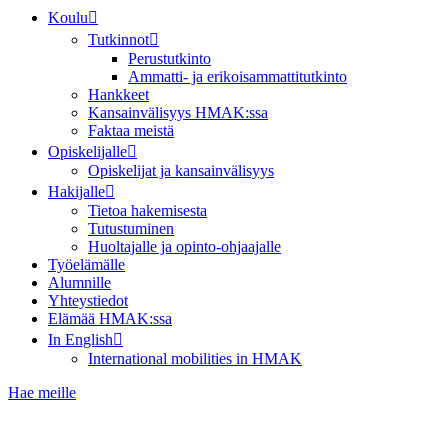
Koulu
Tutkinnot
Perustutkinto
Ammatti- ja erikoisammattitutkinto
Hankkeet
Kansainvälisyys HMAK:ssa
Faktaa meistä
Opiskelijalle
Opiskelijat ja kansainvälisyys
Hakijalle
Tietoa hakemisesta
Tutustuminen
Huoltajalle ja opinto-ohjaajalle
Työelämälle
Alumnille
Yhteystiedot
Elämää HMAK:ssa
In English
International mobilities in HMAK
Hae meille