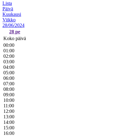
Lista
Päivä
Kuukausi
Viikko
28/06/2024
28
pe
Koko päivä
00:00
01:00
02:00
03:00
04:00
05:00
06:00
07:00
08:00
09:00
10:00
11:00
12:00
13:00
14:00
15:00
16:00