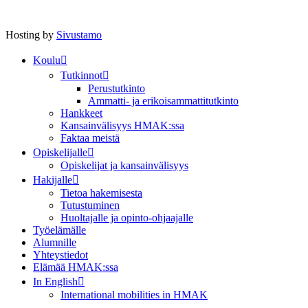
Hosting by
Sivustamo
Koulu
Tutkinnot
Perustutkinto
Ammatti- ja erikoisammattitutkinto
Hankkeet
Kansainvälisyys HMAK:ssa
Faktaa meistä
Opiskelijalle
Opiskelijat ja kansainvälisyys
Hakijalle
Tietoa hakemisesta
Tutustuminen
Huoltajalle ja opinto-ohjaajalle
Työelämälle
Alumnille
Yhteystiedot
Elämää HMAK:ssa
In English
International mobilities in HMAK