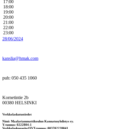
17:00
18:00
19:00
20:00
21:00
22:00
23:00
28/06/2024
kanslia@hmak.com
puh: 050 435 1060
Kornetintie 2b
00380 HELSINKI
Verkkolaskutustiedot
Nimi: Maalariammattikoulun Kannatusyhdistys ry.
Y-tunnus: 0222804-1
Verkkolaskuosoite/OVT-tunnus: 003702228041