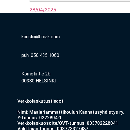
28/04/2025
kanslia@hmak.com
puh: 050 435 1060
Kornetintie 2b
00380 HELSINKI
Verkkolaskutustiedot
Nimi: Maalariammattikoulun Kannatusyhdistys ry.
Y-tunnus: 0222804-1
Verkkolaskuosoite/OVT-tunnus: 003702228041
Välittäjän tunnus: 003723327487