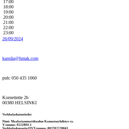
17:00
18:00
19:00
20:00
21:00
22:00
23:00
26/09/2024
kanslia@hmak.com
puh: 050 435 1060
Kornetintie 2b
00380 HELSINKI
Verkkolaskutustiedot
Nimi: Maalariammattikoulun Kannatusyhdistys ry.
Y-tunnus: 0222804-1
Verkkolaskuosoite/OVT-tunnus: 003702228041