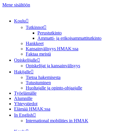
Mene sisältöön
Koulu
Tutkinnot
Perustutkinto
Ammatti- ja erikoisammattitutkinto
Hankkeet
Kansainvälisyys HMAK:ssa
Faktaa meistä
Opiskelijalle
Opiskelijat ja kansainvälisyys
Hakijalle
Tietoa hakemisesta
Tutustuminen
Huoltajalle ja opinto-ohjaajalle
Työelämälle
Alumnille
Yhteystiedot
Elämää HMAK:ssa
In English
International mobilities in HMAK