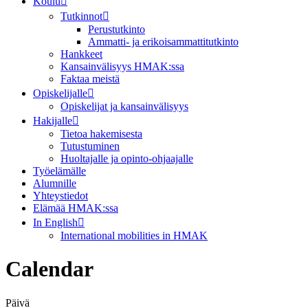
Koulu
Tutkinnot
Perustutkinto
Ammatti- ja erikoisammattitutkinto
Hankkeet
Kansainvälisyys HMAK:ssa
Faktaa meistä
Opiskelijalle
Opiskelijat ja kansainvälisyys
Hakijalle
Tietoa hakemisesta
Tutustuminen
Huoltajalle ja opinto-ohjaajalle
Työelämälle
Alumnille
Yhteystiedot
Elämää HMAK:ssa
In English
International mobilities in HMAK
Calendar
Päivä