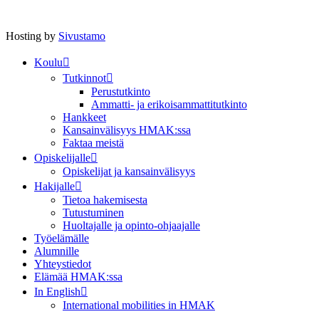
Hosting by
Sivustamo
Koulu
Tutkinnot
Perustutkinto
Ammatti- ja erikoisammattitutkinto
Hankkeet
Kansainvälisyys HMAK:ssa
Faktaa meistä
Opiskelijalle
Opiskelijat ja kansainvälisyys
Hakijalle
Tietoa hakemisesta
Tutustuminen
Huoltajalle ja opinto-ohjaajalle
Työelämälle
Alumnille
Yhteystiedot
Elämää HMAK:ssa
In English
International mobilities in HMAK