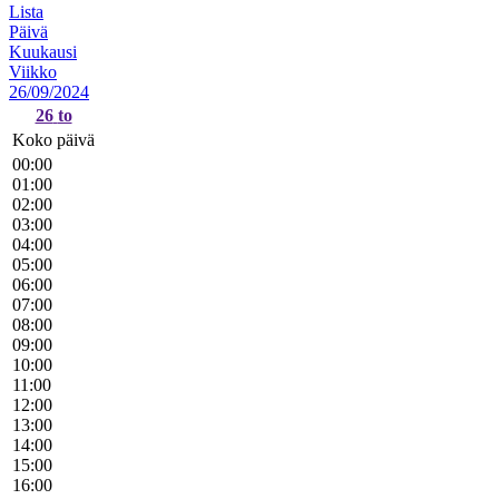
Lista
Päivä
Kuukausi
Viikko
26/09/2024
26
to
Koko päivä
00:00
01:00
02:00
03:00
04:00
05:00
06:00
07:00
08:00
09:00
10:00
11:00
12:00
13:00
14:00
15:00
16:00