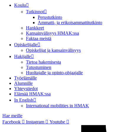
Koulu
Tutkinnot
Perustutkinto
Ammatti- ja erikoisammattitutkinto
Hankkeet
Kansainvälisyys HMAK:ssa
Faktaa meistä
Opiskelijalle
Opiskelijat ja kansainvälisyys
Hakijalle
Tietoa hakemisesta
Tutustuminen
Huoltajalle ja opinto-ohjaajalle
Työelämälle
Alumnille
Yhteystiedot
Elämää HMAK:ssa
In English
International mobilities in HMAK
Hae meille
Facebook
Instagram
Youtube