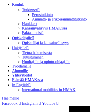
Koulu
Tutkinnot
Perustutkinto
Ammatti- ja erikoisammattitutkinto
Hankkeet
Kansainvälisyys HMAK:ssa
Faktaa meistä
Opiskelijalle
Opiskelijat ja kansainvälisyys
Hakijalle
Tietoa hakemisesta
Tutustuminen
Huoltajalle ja opinto-ohjaajalle
Työelämälle
Alumnille
Yhteystiedot
Elämää HMAK:ssa
In English
International mobilities in HMAK
Hae meille
Facebook
Instagram
Youtube