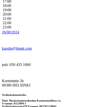
17:00
18:00
19:00
20:00
21:00
22:00
23:00
26/08/2024
kanslia@hmak.com
puh: 050 435 1060
Kornetintie 2b
00380 HELSINKI
Verkkolaskutustiedot
Nimi: Maalariammattikoulun Kannatusyhdistys ry.
Y-tunnus: 0222804-1
Verkkolaskuosoite/OVT-tunnus: 003702228041