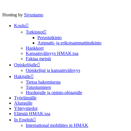
Hosting by
Sivustamo
Koulu
Tutkinnot
Perustutkinto
Ammatti- ja erikoisammattitutkinto
Hankkeet
Kansainvälisyys HMAK:ssa
Faktaa meistä
Opiskelijalle
Opiskelijat ja kansainvälisyys
Hakijalle
Tietoa hakemisesta
Tutustuminen
Huoltajalle ja opinto-ohjaajalle
Työelämälle
Alumnille
Yhteystiedot
Elämää HMAK:ssa
In English
International mobilities in HMAK