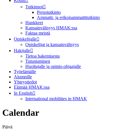
Koulu
Tutkinnot
Perustutkinto
Ammatti- ja erikoisammattitutkinto
Hankkeet
Kansainvälisyys HMAK:ssa
Faktaa meistä
Opiskelijalle
Opiskelijat ja kansainvälisyys
Hakijalle
Tietoa hakemisesta
Tutustuminen
Huoltajalle ja opinto-ohjaajalle
Työelämälle
Alumnille
Yhteystiedot
Elämää HMAK:ssa
In English
International mobilities in HMAK
Calendar
Päivä