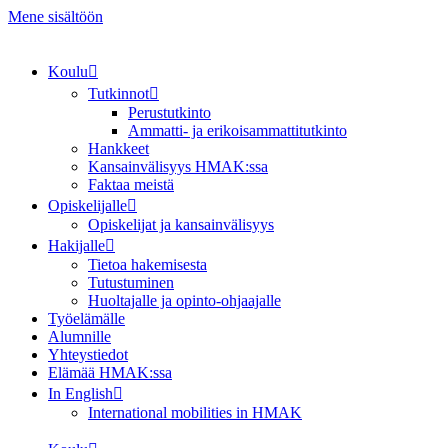
Mene sisältöön
Koulu
Tutkinnot
Perustutkinto
Ammatti- ja erikoisammattitutkinto
Hankkeet
Kansainvälisyys HMAK:ssa
Faktaa meistä
Opiskelijalle
Opiskelijat ja kansainvälisyys
Hakijalle
Tietoa hakemisesta
Tutustuminen
Huoltajalle ja opinto-ohjaajalle
Työelämälle
Alumnille
Yhteystiedot
Elämää HMAK:ssa
In English
International mobilities in HMAK