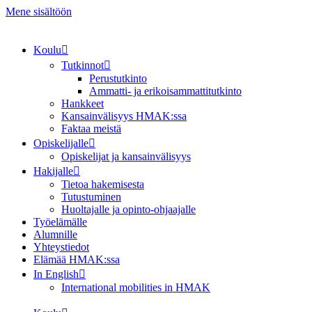
Mene sisältöön
Koulu
Tutkinnot
Perustutkinto
Ammatti- ja erikoisammattitutkinto
Hankkeet
Kansainvälisyys HMAK:ssa
Faktaa meistä
Opiskelijalle
Opiskelijat ja kansainvälisyys
Hakijalle
Tietoa hakemisesta
Tutustuminen
Huoltajalle ja opinto-ohjaajalle
Työelämälle
Alumnille
Yhteystiedot
Elämää HMAK:ssa
In English
International mobilities in HMAK