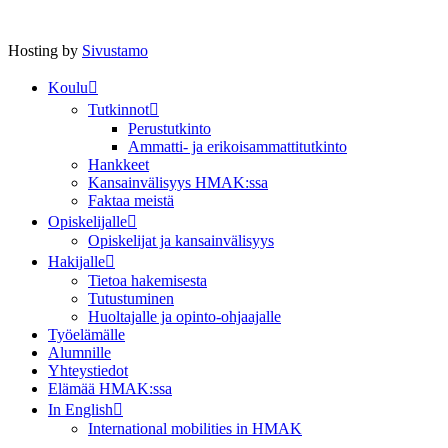
Hosting by
Sivustamo
Koulu
Tutkinnot
Perustutkinto
Ammatti- ja erikoisammattitutkinto
Hankkeet
Kansainvälisyys HMAK:ssa
Faktaa meistä
Opiskelijalle
Opiskelijat ja kansainvälisyys
Hakijalle
Tietoa hakemisesta
Tutustuminen
Huoltajalle ja opinto-ohjaajalle
Työelämälle
Alumnille
Yhteystiedot
Elämää HMAK:ssa
In English
International mobilities in HMAK