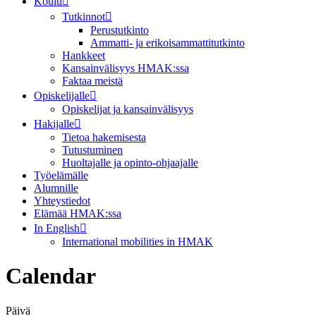
Koulu
Tutkinnot
Perustutkinto
Ammatti- ja erikoisammattitutkinto
Hankkeet
Kansainvälisyys HMAK:ssa
Faktaa meistä
Opiskelijalle
Opiskelijat ja kansainvälisyys
Hakijalle
Tietoa hakemisesta
Tutustuminen
Huoltajalle ja opinto-ohjaajalle
Työelämälle
Alumnille
Yhteystiedot
Elämää HMAK:ssa
In English
International mobilities in HMAK
Calendar
Päivä