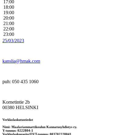
17:00
18:00
19:00
20:00
21:00
22:00
23:00
25/03/2023
kanslia@hmak.com
puh: 050 435 1060
Kornetintie 2b
00380 HELSINKI
Verkkolaskutustiedot
Nimi: Maalariammattikoulun Kannatusyhdistys ry.
Y-tunnus: 0222804-1
Verkkolaskuosoite/OVT-tunnus: 003702228041