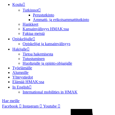
Koulu
Tutkinnot
Perustutkinto
Ammatti- ja erikoisammattitutkinto
Hankkeet
Kansainvälisyys HMAK:ssa
Faktaa meistä
Opiskelijalle
Opiskelijat ja kansainvälisyys
Hakijalle
Tietoa hakemisesta
Tutustuminen
Huoltajalle ja opinto-ohjaajalle
Työelämälle
Alumnille
Yhteystiedot
Elämää HMAK:ssa
In English
International mobilities in HMAK
Hae meille
Facebook
Instagram
Youtube