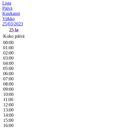
Lista
Päivä
Kuukausi
Viikko
25/03/2023
25
la
Koko päivä
00:00
01:00
02:00
03:00
04:00
05:00
06:00
07:00
08:00
09:00
10:00
11:00
12:00
13:00
14:00
15:00
16:00