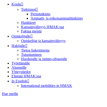
Koulu
Tutkinnot
Perustutkinto
Ammatti- ja erikoisammattitutkinto
Hankkeet
Kansainvälisyys HMAK:ssa
Faktaa meistä
Opiskelijalle
Opiskelijat ja kansainvälisyys
Hakijalle
Tietoa hakemisesta
Tutustuminen
Huoltajalle ja opinto-ohjaajalle
Työelämälle
Alumnille
Yhteystiedot
Elämää HMAK:ssa
In English
International mobilities in HMAK
Hae meille