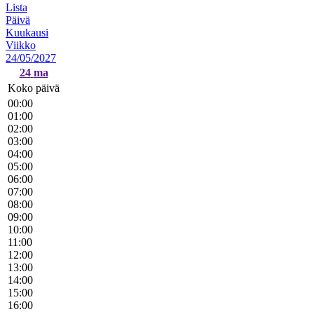
Lista
Päivä
Kuukausi
Viikko
24/05/2027
24
ma
Koko päivä
00:00
01:00
02:00
03:00
04:00
05:00
06:00
07:00
08:00
09:00
10:00
11:00
12:00
13:00
14:00
15:00
16:00