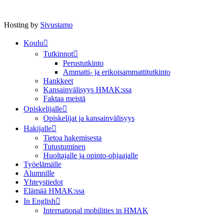
Hosting by
Sivustamo
Koulu
Tutkinnot
Perustutkinto
Ammatti- ja erikoisammattitutkinto
Hankkeet
Kansainvälisyys HMAK:ssa
Faktaa meistä
Opiskelijalle
Opiskelijat ja kansainvälisyys
Hakijalle
Tietoa hakemisesta
Tutustuminen
Huoltajalle ja opinto-ohjaajalle
Työelämälle
Alumnille
Yhteystiedot
Elämää HMAK:ssa
In English
International mobilities in HMAK