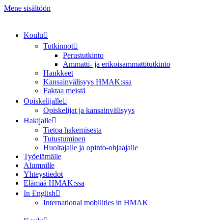
Mene sisältöön
Koulu
Tutkinnot
Perustutkinto
Ammatti- ja erikoisammattitutkinto
Hankkeet
Kansainvälisyys HMAK:ssa
Faktaa meistä
Opiskelijalle
Opiskelijat ja kansainvälisyys
Hakijalle
Tietoa hakemisesta
Tutustuminen
Huoltajalle ja opinto-ohjaajalle
Työelämälle
Alumnille
Yhteystiedot
Elämää HMAK:ssa
In English
International mobilities in HMAK