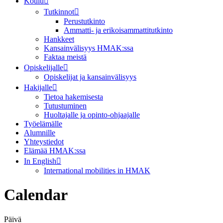
Koulu
Tutkinnot
Perustutkinto
Ammatti- ja erikoisammattitutkinto
Hankkeet
Kansainvälisyys HMAK:ssa
Faktaa meistä
Opiskelijalle
Opiskelijat ja kansainvälisyys
Hakijalle
Tietoa hakemisesta
Tutustuminen
Huoltajalle ja opinto-ohjaajalle
Työelämälle
Alumnille
Yhteystiedot
Elämää HMAK:ssa
In English
International mobilities in HMAK
Calendar
Päivä