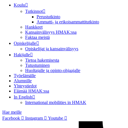
Koulu
Tutkinnot
Perustutkinto
Ammatti- ja erikoisammattitutkinto
Hankkeet
Kansainvälisyys HMAK:ssa
Faktaa meistä
Opiskelijalle
Opiskelijat ja kansainvälisyys
Hakijalle
Tietoa hakemisesta
Tutustuminen
Huoltajalle ja opinto-ohjaajalle
Työelämälle
Alumnille
Yhteystiedot
Elämää HMAK:ssa
In English
International mobilities in HMAK
Hae meille
Facebook
Instagram
Youtube