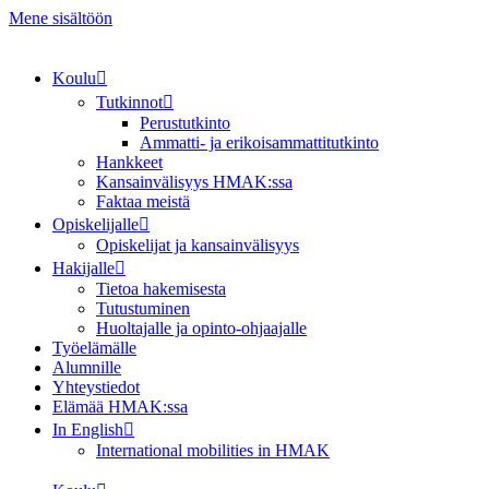
Mene sisältöön
Koulu
Tutkinnot
Perustutkinto
Ammatti- ja erikoisammattitutkinto
Hankkeet
Kansainvälisyys HMAK:ssa
Faktaa meistä
Opiskelijalle
Opiskelijat ja kansainvälisyys
Hakijalle
Tietoa hakemisesta
Tutustuminen
Huoltajalle ja opinto-ohjaajalle
Työelämälle
Alumnille
Yhteystiedot
Elämää HMAK:ssa
In English
International mobilities in HMAK