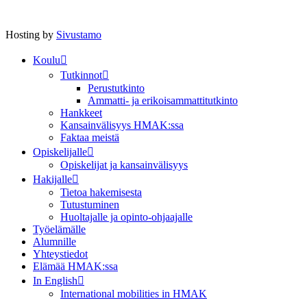
Hosting by
Sivustamo
Koulu
Tutkinnot
Perustutkinto
Ammatti- ja erikoisammattitutkinto
Hankkeet
Kansainvälisyys HMAK:ssa
Faktaa meistä
Opiskelijalle
Opiskelijat ja kansainvälisyys
Hakijalle
Tietoa hakemisesta
Tutustuminen
Huoltajalle ja opinto-ohjaajalle
Työelämälle
Alumnille
Yhteystiedot
Elämää HMAK:ssa
In English
International mobilities in HMAK