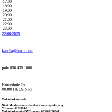
17:00
18:00
19:00
20:00
21:00
22:00
23:00
22/08/2025
kanslia@hmak.com
puh: 050 435 1060
Kornetintie 2b
00380 HELSINKI
Verkkolaskutustiedot
Nimi: Maalariammattikoulun Kannatusyhdistys ry.
Y-tunnus: 0222804-1
Verkkolaskuosoite/OVT-tunnus: 003702228041