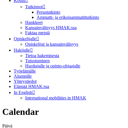
Koulu
Tutkinnot
Perustutkinto
Ammatti- ja erikoisammattitutkinto
Hankkeet
Kansainvälisyys HMAK:ssa
Faktaa meistä
Opiskelijalle
Opiskelijat ja kansainvälisyys
Hakijalle
Tietoa hakemisesta
Tutustuminen
Huoltajalle ja opinto-ohjaajalle
Työelämälle
Alumnille
Yhteystiedot
Elämää HMAK:ssa
In English
International mobilities in HMAK
Calendar
Päivä