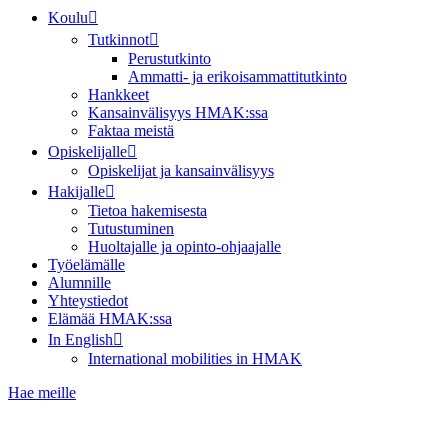
Koulu
Tutkinnot
Perustutkinto
Ammatti- ja erikoisammattitutkinto
Hankkeet
Kansainvälisyys HMAK:ssa
Faktaa meistä
Opiskelijalle
Opiskelijat ja kansainvälisyys
Hakijalle
Tietoa hakemisesta
Tutustuminen
Huoltajalle ja opinto-ohjaajalle
Työelämälle
Alumnille
Yhteystiedot
Elämää HMAK:ssa
In English
International mobilities in HMAK
Hae meille