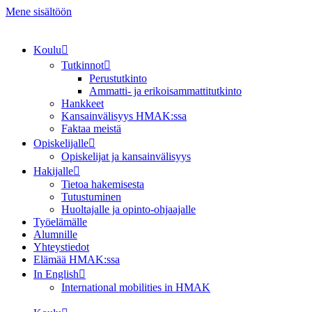
Mene sisältöön
Koulu
Tutkinnot
Perustutkinto
Ammatti- ja erikoisammattitutkinto
Hankkeet
Kansainvälisyys HMAK:ssa
Faktaa meistä
Opiskelijalle
Opiskelijat ja kansainvälisyys
Hakijalle
Tietoa hakemisesta
Tutustuminen
Huoltajalle ja opinto-ohjaajalle
Työelämälle
Alumnille
Yhteystiedot
Elämää HMAK:ssa
In English
International mobilities in HMAK