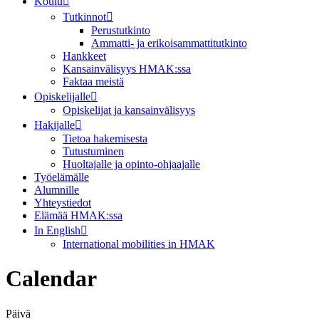
Koulu
Tutkinnot
Perustutkinto
Ammatti- ja erikoisammattitutkinto
Hankkeet
Kansainvälisyys HMAK:ssa
Faktaa meistä
Opiskelijalle
Opiskelijat ja kansainvälisyys
Hakijalle
Tietoa hakemisesta
Tutustuminen
Huoltajalle ja opinto-ohjaajalle
Työelämälle
Alumnille
Yhteystiedot
Elämää HMAK:ssa
In English
International mobilities in HMAK
Calendar
Päivä