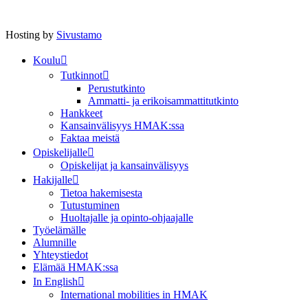
Hosting by
Sivustamo
Koulu
Tutkinnot
Perustutkinto
Ammatti- ja erikoisammattitutkinto
Hankkeet
Kansainvälisyys HMAK:ssa
Faktaa meistä
Opiskelijalle
Opiskelijat ja kansainvälisyys
Hakijalle
Tietoa hakemisesta
Tutustuminen
Huoltajalle ja opinto-ohjaajalle
Työelämälle
Alumnille
Yhteystiedot
Elämää HMAK:ssa
In English
International mobilities in HMAK