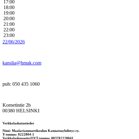
17:00
18:00
19:00
20:00
21:00
22:00
23:00
22/06/2026
kanslia@hmak.com
puh: 050 435 1060
Kornetintie 2b
00380 HELSINKI
Verkkolaskutustiedot
Nimi: Maalariammattikoulun Kannatusyhdistys ry.
Y-tunnus: 0222804-1
Verkkolaskuosoite/OVT-tunnus: 003702228041