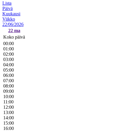
Lista
Päivä
Kuukausi
Viikko
22/06/2026
22
ma
Koko päivä
00:00
01:00
02:00
03:00
04:00
05:00
06:00
07:00
08:00
09:00
10:00
11:00
12:00
13:00
14:00
15:00
16:00