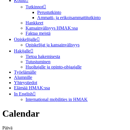
Koulu
Tutkinnot
Perustutkinto
Ammatti- ja erikoisammattitutkinto
Hankkeet
Kansainvälisyys HMAK:ssa
Faktaa meistä
Opiskelijalle
Opiskelijat ja kansainvälisyys
Hakijalle
Tietoa hakemisesta
Tutustuminen
Huoltajalle ja opinto-ohjaajalle
Työelämälle
Alumnille
Yhteystiedot
Elämää HMAK:ssa
In English
International mobilities in HMAK
Calendar
Päivä