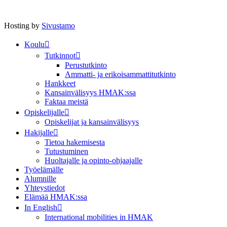
Hosting by
Sivustamo
Koulu
Tutkinnot
Perustutkinto
Ammatti- ja erikoisammattitutkinto
Hankkeet
Kansainvälisyys HMAK:ssa
Faktaa meistä
Opiskelijalle
Opiskelijat ja kansainvälisyys
Hakijalle
Tietoa hakemisesta
Tutustuminen
Huoltajalle ja opinto-ohjaajalle
Työelämälle
Alumnille
Yhteystiedot
Elämää HMAK:ssa
In English
International mobilities in HMAK