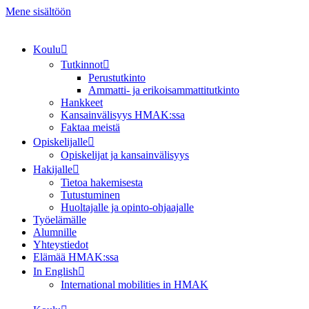
Mene sisältöön
Koulu
Tutkinnot
Perustutkinto
Ammatti- ja erikoisammattitutkinto
Hankkeet
Kansainvälisyys HMAK:ssa
Faktaa meistä
Opiskelijalle
Opiskelijat ja kansainvälisyys
Hakijalle
Tietoa hakemisesta
Tutustuminen
Huoltajalle ja opinto-ohjaajalle
Työelämälle
Alumnille
Yhteystiedot
Elämää HMAK:ssa
In English
International mobilities in HMAK