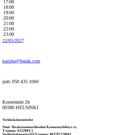
17:00
18:00
19:00
20:00
21:00
22:00
23:00
22/05/2027
kanslia@hmak.com
puh: 050 435 1060
Kornetintie 2b
00380 HELSINKI
Verkkolaskutustiedot
Nimi: Maalariammattikoulun Kannatusyhdistys ry.
Y-tunnus: 0222804-1
Verkkolaskuosoite/OVT-tunnus: 003702228041