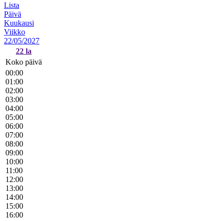
Lista
Päivä
Kuukausi
Viikko
22/05/2027
22
la
Koko päivä
00:00
01:00
02:00
03:00
04:00
05:00
06:00
07:00
08:00
09:00
10:00
11:00
12:00
13:00
14:00
15:00
16:00