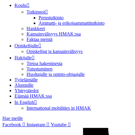
Koulu
Tutkinnot
Perustutkinto
Ammatti- ja erikoisammattitutkinto
Hankkeet
Kansainvälisyys HMAK:ssa
Faktaa meistä
Opiskelijalle
Opiskelijat ja kansainvälisyys
Hakijalle
Tietoa hakemisesta
Tutustuminen
Huoltajalle ja opinto-ohjaajalle
Työelämälle
Alumnille
Yhteystiedot
Elämää HMAK:ssa
In English
International mobilities in HMAK
Hae meille
Facebook
Instagram
Youtube