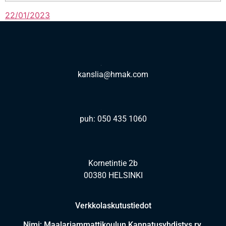
22/01/2023
kanslia@hmak.com
puh: 050 435 1060
Kornetintie 2b
00380 HELSINKI
Verkkolaskutustiedot
Nimi: Maalariammattikoulun Kannatusyhdistys ry.