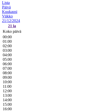
Lista
Päivä
Kuukausi
Viikko
21/12/2024
21
la
Koko päivä
00:00
01:00
02:00
03:00
04:00
05:00
06:00
07:00
08:00
09:00
10:00
11:00
12:00
13:00
14:00
15:00
16:00