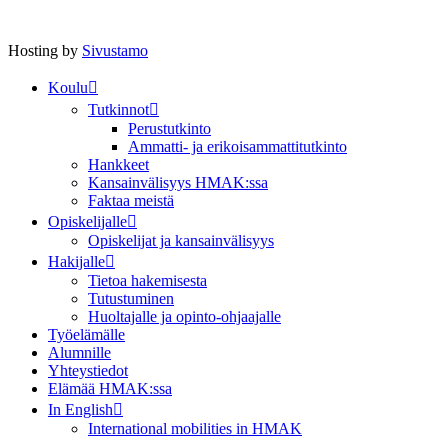
Hosting by
Sivustamo
Koulu
Tutkinnot
Perustutkinto
Ammatti- ja erikoisammattitutkinto
Hankkeet
Kansainvälisyys HMAK:ssa
Faktaa meistä
Opiskelijalle
Opiskelijat ja kansainvälisyys
Hakijalle
Tietoa hakemisesta
Tutustuminen
Huoltajalle ja opinto-ohjaajalle
Työelämälle
Alumnille
Yhteystiedot
Elämää HMAK:ssa
In English
International mobilities in HMAK