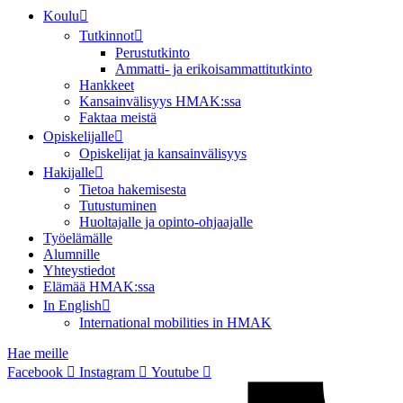
Koulu
Tutkinnot
Perustutkinto
Ammatti- ja erikoisammattitutkinto
Hankkeet
Kansainvälisyys HMAK:ssa
Faktaa meistä
Opiskelijalle
Opiskelijat ja kansainvälisyys
Hakijalle
Tietoa hakemisesta
Tutustuminen
Huoltajalle ja opinto-ohjaajalle
Työelämälle
Alumnille
Yhteystiedot
Elämää HMAK:ssa
In English
International mobilities in HMAK
Hae meille
Facebook
Instagram
Youtube