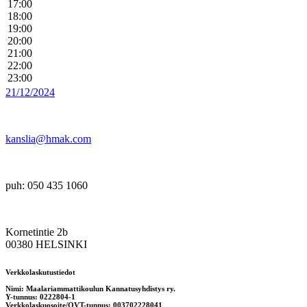
17:00
18:00
19:00
20:00
21:00
22:00
23:00
21/12/2024
kanslia@hmak.com
puh: 050 435 1060
Kornetintie 2b
00380 HELSINKI
Verkkolaskutustiedot
Nimi: Maalariammattikoulun Kannatusyhdistys ry.
Y-tunnus: 0222804-1
Verkkolaskuosoite/OVT-tunnus: 003702228041