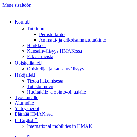
Mene sisältöön
Koulu
Tutkinnot
Perustutkinto
Ammatti- ja erikoisammattitutkinto
Hankkeet
Kansainvälisyys HMAK:ssa
Faktaa meistä
Opiskelijalle
Opiskelijat ja kansainvälisyys
Hakijalle
Tietoa hakemisesta
Tutustuminen
Huoltajalle ja opinto-ohjaajalle
Työelämälle
Alumnille
Yhteystiedot
Elämää HMAK:ssa
In English
International mobilities in HMAK