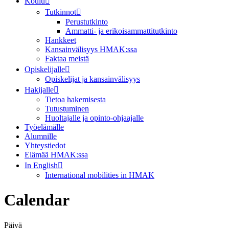
Koulu
Tutkinnot
Perustutkinto
Ammatti- ja erikoisammattitutkinto
Hankkeet
Kansainvälisyys HMAK:ssa
Faktaa meistä
Opiskelijalle
Opiskelijat ja kansainvälisyys
Hakijalle
Tietoa hakemisesta
Tutustuminen
Huoltajalle ja opinto-ohjaajalle
Työelämälle
Alumnille
Yhteystiedot
Elämää HMAK:ssa
In English
International mobilities in HMAK
Calendar
Päivä