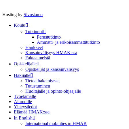
Hosting by
Sivustamo
Koulu
Tutkinnot
Perustutkinto
Ammatti- ja erikoisammattitutkinto
Hankkeet
Kansainvälisyys HMAK:ssa
Faktaa meistä
Opiskelijalle
Opiskelijat ja kansainvälisyys
Hakijalle
Tietoa hakemisesta
Tutustuminen
Huoltajalle ja opinto-ohjaajalle
Työelämälle
Alumnille
Yhteystiedot
Elämää HMAK:ssa
In English
International mobilities in HMAK