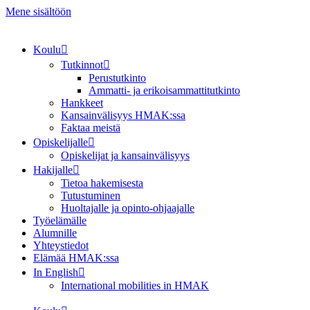
Mene sisältöön
Koulu
Tutkinnot
Perustutkinto
Ammatti- ja erikoisammattitutkinto
Hankkeet
Kansainvälisyys HMAK:ssa
Faktaa meistä
Opiskelijalle
Opiskelijat ja kansainvälisyys
Hakijalle
Tietoa hakemisesta
Tutustuminen
Huoltajalle ja opinto-ohjaajalle
Työelämälle
Alumnille
Yhteystiedot
Elämää HMAK:ssa
In English
International mobilities in HMAK