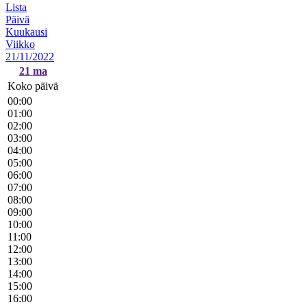
Lista
Päivä
Kuukausi
Viikko
21/11/2022
21
ma
Koko päivä
00:00
01:00
02:00
03:00
04:00
05:00
06:00
07:00
08:00
09:00
10:00
11:00
12:00
13:00
14:00
15:00
16:00