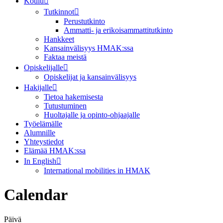
Koulu
Tutkinnot
Perustutkinto
Ammatti- ja erikoisammattitutkinto
Hankkeet
Kansainvälisyys HMAK:ssa
Faktaa meistä
Opiskelijalle
Opiskelijat ja kansainvälisyys
Hakijalle
Tietoa hakemisesta
Tutustuminen
Huoltajalle ja opinto-ohjaajalle
Työelämälle
Alumnille
Yhteystiedot
Elämää HMAK:ssa
In English
International mobilities in HMAK
Calendar
Päivä