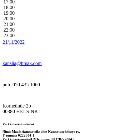
17:00
18:00
19:00
20:00
21:00
22:00
23:00
21/11/2022
kanslia@hmak.com
puh: 050 435 1060
Kornetintie 2b
00380 HELSINKI
Verkkolaskutustiedot
Nimi: Maalariammattikoulun Kannatusyhdistys ry.
Y-tunnus: 0222804-1
Verkkolaskuosoite/OVT-tunnus: 003702228041