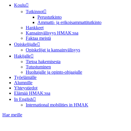
Koulu
Tutkinnot
Perustutkinto
Ammatti- ja erikoisammattitutkinto
Hankkeet
Kansainvälisyys HMAK:ssa
Faktaa meistä
Opiskelijalle
Opiskelijat ja kansainvälisyys
Hakijalle
Tietoa hakemisesta
Tutustuminen
Huoltajalle ja opinto-ohjaajalle
Työelämälle
Alumnille
Yhteystiedot
Elämää HMAK:ssa
In English
International mobilities in HMAK
Hae meille