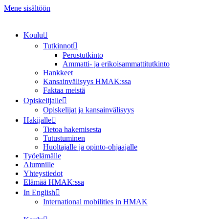
Mene sisältöön
Koulu
Tutkinnot
Perustutkinto
Ammatti- ja erikoisammattitutkinto
Hankkeet
Kansainvälisyys HMAK:ssa
Faktaa meistä
Opiskelijalle
Opiskelijat ja kansainvälisyys
Hakijalle
Tietoa hakemisesta
Tutustuminen
Huoltajalle ja opinto-ohjaajalle
Työelämälle
Alumnille
Yhteystiedot
Elämää HMAK:ssa
In English
International mobilities in HMAK