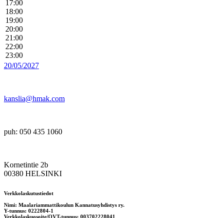
17:00
18:00
19:00
20:00
21:00
22:00
23:00
20/05/2027
kanslia@hmak.com
puh: 050 435 1060
Kornetintie 2b
00380 HELSINKI
Verkkolaskutustiedot
Nimi: Maalariammattikoulun Kannatusyhdistys ry.
Y-tunnus: 0222804-1
Verkkolaskuosoite/OVT-tunnus: 003702228041