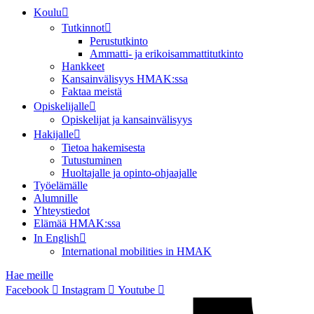
Koulu
Tutkinnot
Perustutkinto
Ammatti- ja erikoisammattitutkinto
Hankkeet
Kansainvälisyys HMAK:ssa
Faktaa meistä
Opiskelijalle
Opiskelijat ja kansainvälisyys
Hakijalle
Tietoa hakemisesta
Tutustuminen
Huoltajalle ja opinto-ohjaajalle
Työelämälle
Alumnille
Yhteystiedot
Elämää HMAK:ssa
In English
International mobilities in HMAK
Hae meille
Facebook
Instagram
Youtube