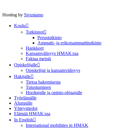
Hosting by
Sivustamo
Koulu
Tutkinnot
Perustutkinto
Ammatti- ja erikoisammattitutkinto
Hankkeet
Kansainvälisyys HMAK:ssa
Faktaa meistä
Opiskelijalle
Opiskelijat ja kansainvälisyys
Hakijalle
Tietoa hakemisesta
Tutustuminen
Huoltajalle ja opinto-ohjaajalle
Työelämälle
Alumnille
Yhteystiedot
Elämää HMAK:ssa
In English
International mobilities in HMAK