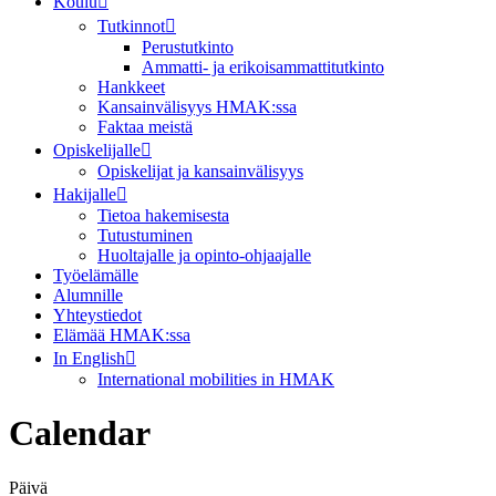
Koulu
Tutkinnot
Perustutkinto
Ammatti- ja erikoisammattitutkinto
Hankkeet
Kansainvälisyys HMAK:ssa
Faktaa meistä
Opiskelijalle
Opiskelijat ja kansainvälisyys
Hakijalle
Tietoa hakemisesta
Tutustuminen
Huoltajalle ja opinto-ohjaajalle
Työelämälle
Alumnille
Yhteystiedot
Elämää HMAK:ssa
In English
International mobilities in HMAK
Calendar
Päivä