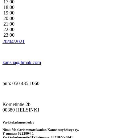
17:00
18:00
19:00
20:00
21:00
22:00
23:00
20/04/2021
kanslia@hmak.com
puh: 050 435 1060
Kornetintie 2b
00380 HELSINKI
Verkkolaskutustiedot
Nimi: Maalariammattikoulun Kannatusyhdistys ry.
Y-tunnus: 0222804-1
Verkkolaskuosoite/OVT-tunnus: 003702228041