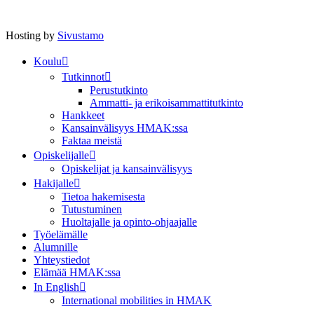
Hosting by
Sivustamo
Koulu
Tutkinnot
Perustutkinto
Ammatti- ja erikoisammattitutkinto
Hankkeet
Kansainvälisyys HMAK:ssa
Faktaa meistä
Opiskelijalle
Opiskelijat ja kansainvälisyys
Hakijalle
Tietoa hakemisesta
Tutustuminen
Huoltajalle ja opinto-ohjaajalle
Työelämälle
Alumnille
Yhteystiedot
Elämää HMAK:ssa
In English
International mobilities in HMAK