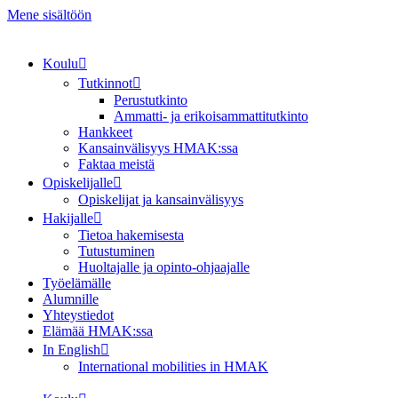
Mene sisältöön
Koulu
Tutkinnot
Perustutkinto
Ammatti- ja erikoisammattitutkinto
Hankkeet
Kansainvälisyys HMAK:ssa
Faktaa meistä
Opiskelijalle
Opiskelijat ja kansainvälisyys
Hakijalle
Tietoa hakemisesta
Tutustuminen
Huoltajalle ja opinto-ohjaajalle
Työelämälle
Alumnille
Yhteystiedot
Elämää HMAK:ssa
In English
International mobilities in HMAK