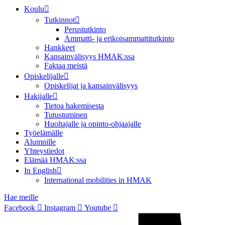
Koulu
Tutkinnot
Perustutkinto
Ammatti- ja erikoisammattitutkinto
Hankkeet
Kansainvälisyys HMAK:ssa
Faktaa meistä
Opiskelijalle
Opiskelijat ja kansainvälisyys
Hakijalle
Tietoa hakemisesta
Tutustuminen
Huoltajalle ja opinto-ohjaajalle
Työelämälle
Alumnille
Yhteystiedot
Elämää HMAK:ssa
In English
International mobilities in HMAK
Hae meille
Facebook
Instagram
Youtube