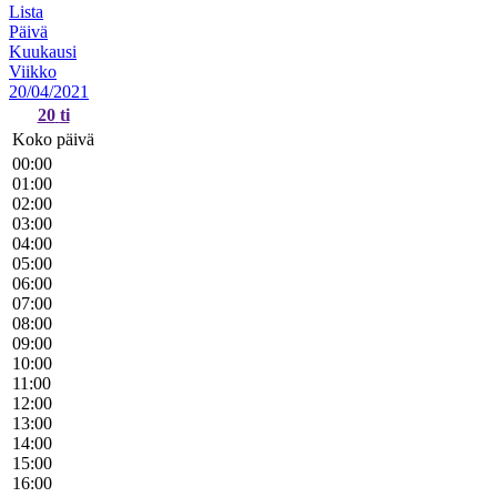
Lista
Päivä
Kuukausi
Viikko
20/04/2021
20
ti
Koko päivä
00:00
01:00
02:00
03:00
04:00
05:00
06:00
07:00
08:00
09:00
10:00
11:00
12:00
13:00
14:00
15:00
16:00