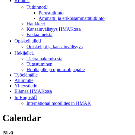
Koulu
Tutkinnot
Perustutkinto
Ammatti- ja erikoisammattitutkinto
Hankkeet
Kansainvälisyys HMAK:ssa
Faktaa meistä
Opiskelijalle
Opiskelijat ja kansainvälisyys
Hakijalle
Tietoa hakemisesta
Tutustuminen
Huoltajalle ja opinto-ohjaajalle
Työelämälle
Alumnille
Yhteystiedot
Elämää HMAK:ssa
In English
International mobilities in HMAK
Calendar
Päivä