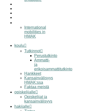
työelämälle
alumnille
yhteystiedot
elämää hmak:ssa
in english
International
mobilities in
HMAK
koulu
Tutkinnot
Perustutkinto
Ammatti-
ja
erikoisammattitutkinto
Hankkeet
Kansainvälisyys
HMAK:ssa
Faktaa meistä
opiskelijalle
Opiskelijat ja
kansainvälisyys
hakijalle