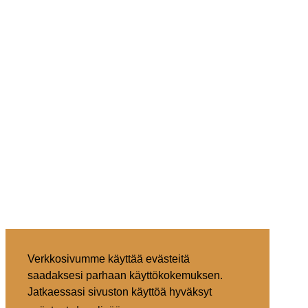
Verkkosivumme käyttää evästeitä
saadaksesi parhaan käyttökokemuksen.
Jatkaessasi sivuston käyttöä hyväksyt