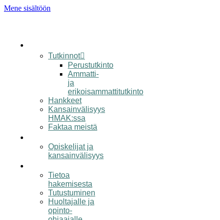
Mene sisältöön
koulu
Tutkinnot
Perustutkinto
Ammatti-
ja
erikoisammattitutkinto
Hankkeet
Kansainvälisyys
HMAK:ssa
Faktaa meistä
opiskelijalle
Opiskelijat ja
kansainvälisyys
hakijalle
Tietoa
hakemisesta
Tutustuminen
Huoltajalle ja
opinto-
ohjaajalle