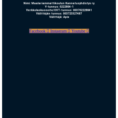
Nimi: Maalariammattikoulun Kannatusyhdistys ry.
Y-tunnus: 0222804-1
Verkkolaskuosoite/OVT-tunnus: 003702228041
Välittäjän tunnus: 003723327487
Välittäjä: Apix
Facebook
Instagram
Youtube