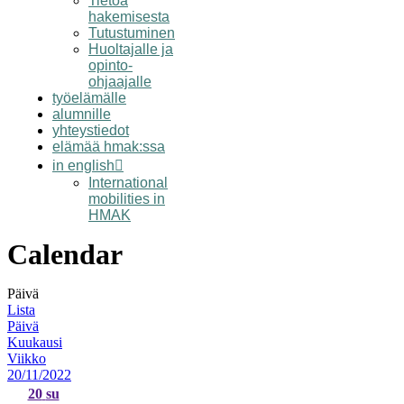
Tietoa
hakemisesta
Tutustuminen
Huoltajalle ja
opinto-
ohjaajalle
työelämälle
alumnille
yhteystiedot
elämää hmak:ssa
in english
International
mobilities in
HMAK
Calendar
Päivä
Lista
Päivä
Kuukausi
Viikko
20/11/2022
20
su