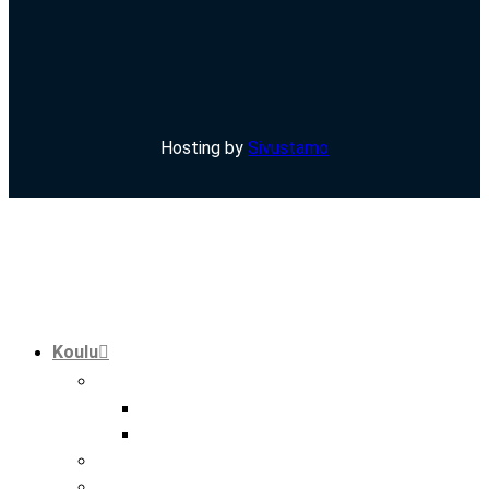
Hosting by
Sivustamo
Koulu
tutkinnot
perustutkinto
ammatti- ja erikoisammattitutkinto
hankkeet
kansainvälisyys hmak:ssa