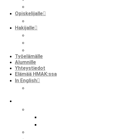
faktaa meistä
Opiskelijalle
opiskelijat ja kansainvälisyys
Hakijalle
tietoa hakemisesta
tutustuminen
huoltajalle ja opinto-ohjaajalle
Työelämälle
Alumnille
Yhteystiedot
Elämää HMAK:ssa
In English
international mobilities in hmak
koulu
tutkinnot
perustutkinto
ammatti- ja erikoisammattitutkinto
hankkeet
kansainvälisyys hmak:ssa