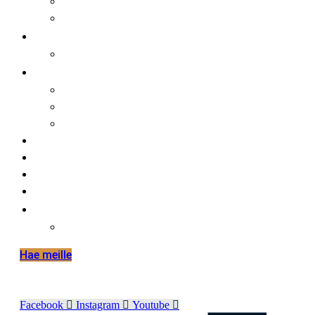
faktaa meistä
opiskelijalle
opiskelijat ja kansainvälisyys
hakijalle
tietoa hakemisesta
tutustuminen
huoltajalle ja opinto-ohjaajalle
työelämälle
alumnille
yhteystiedot
elämää hmak:ssa
in english
international mobilities in hmak
Hae meille
Facebook
Instagram
Youtube