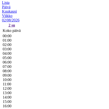
Lista
Päivä
Kuukausi
Viikko
02/08/2026
2
su
Koko päivä
00:00
01:00
02:00
03:00
04:00
05:00
06:00
07:00
08:00
09:00
10:00
11:00
12:00
13:00
14:00
15:00
16:00