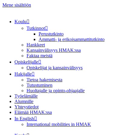
Mene sisältöön
Koulu
Tutkinnot
Perustutkinto
Ammatti- ja erikoisammattitutkinto
Hankkeet
Kansainvälisyys HMAK:ssa
Faktaa meistä
Opiskelijalle
Opiskelijat ja kansainvälisyys
Hakijalle
Tietoa hakemisesta
Tutustuminen
Huoltajalle ja opinto-ohjaajalle
Työelämälle
Alumnille
Yhteystiedot
Elämää HMAK:ssa
In English
International mobilities in HMAK