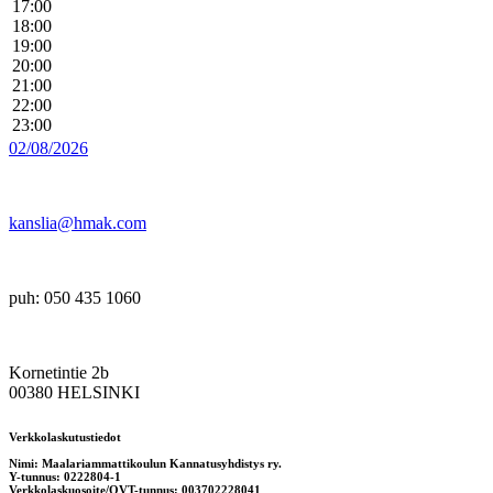
17:00
18:00
19:00
20:00
21:00
22:00
23:00
02/08/2026
kanslia@hmak.com
puh: 050 435 1060
Kornetintie 2b
00380 HELSINKI
Verkkolaskutustiedot
Nimi: Maalariammattikoulun Kannatusyhdistys ry.
Y-tunnus: 0222804-1
Verkkolaskuosoite/OVT-tunnus: 003702228041