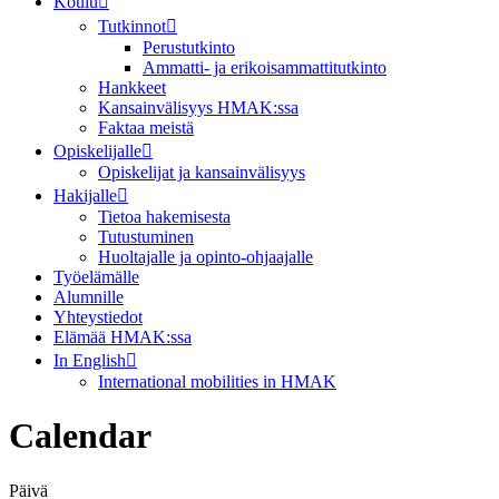
Koulu
Tutkinnot
Perustutkinto
Ammatti- ja erikoisammattitutkinto
Hankkeet
Kansainvälisyys HMAK:ssa
Faktaa meistä
Opiskelijalle
Opiskelijat ja kansainvälisyys
Hakijalle
Tietoa hakemisesta
Tutustuminen
Huoltajalle ja opinto-ohjaajalle
Työelämälle
Alumnille
Yhteystiedot
Elämää HMAK:ssa
In English
International mobilities in HMAK
Calendar
Päivä