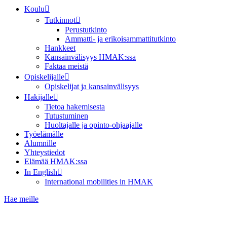
Koulu
Tutkinnot
Perustutkinto
Ammatti- ja erikoisammattitutkinto
Hankkeet
Kansainvälisyys HMAK:ssa
Faktaa meistä
Opiskelijalle
Opiskelijat ja kansainvälisyys
Hakijalle
Tietoa hakemisesta
Tutustuminen
Huoltajalle ja opinto-ohjaajalle
Työelämälle
Alumnille
Yhteystiedot
Elämää HMAK:ssa
In English
International mobilities in HMAK
Hae meille