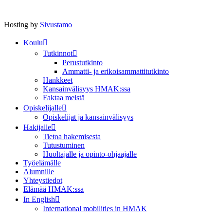
Hosting by
Sivustamo
Koulu
Tutkinnot
Perustutkinto
Ammatti- ja erikoisammattitutkinto
Hankkeet
Kansainvälisyys HMAK:ssa
Faktaa meistä
Opiskelijalle
Opiskelijat ja kansainvälisyys
Hakijalle
Tietoa hakemisesta
Tutustuminen
Huoltajalle ja opinto-ohjaajalle
Työelämälle
Alumnille
Yhteystiedot
Elämää HMAK:ssa
In English
International mobilities in HMAK