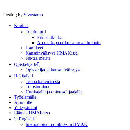
Hosting by
Sivustamo
Koulu
Tutkinnot
Perustutkinto
Ammatti- ja erikoisammattitutkinto
Hankkeet
Kansainvälisyys HMAK:ssa
Faktaa meistä
Opiskelijalle
Opiskelijat ja kansainvälisyys
Hakijalle
Tietoa hakemisesta
Tutustuminen
Huoltajalle ja opinto-ohjaajalle
Työelämälle
Alumnille
Yhteystiedot
Elämää HMAK:ssa
In English
International mobilities in HMAK