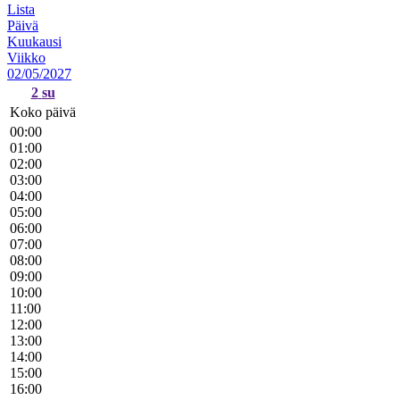
Lista
Päivä
Kuukausi
Viikko
02/05/2027
2
su
Koko päivä
00:00
01:00
02:00
03:00
04:00
05:00
06:00
07:00
08:00
09:00
10:00
11:00
12:00
13:00
14:00
15:00
16:00