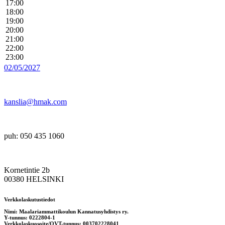
17:00
18:00
19:00
20:00
21:00
22:00
23:00
02/05/2027
kanslia@hmak.com
puh: 050 435 1060
Kornetintie 2b
00380 HELSINKI
Verkkolaskutustiedot
Nimi: Maalariammattikoulun Kannatusyhdistys ry.
Y-tunnus: 0222804-1
Verkkolaskuosoite/OVT-tunnus: 003702228041