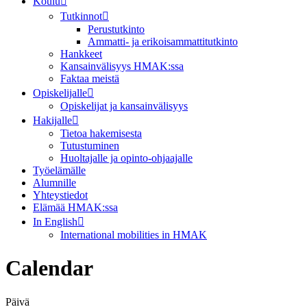
Koulu
Tutkinnot
Perustutkinto
Ammatti- ja erikoisammattitutkinto
Hankkeet
Kansainvälisyys HMAK:ssa
Faktaa meistä
Opiskelijalle
Opiskelijat ja kansainvälisyys
Hakijalle
Tietoa hakemisesta
Tutustuminen
Huoltajalle ja opinto-ohjaajalle
Työelämälle
Alumnille
Yhteystiedot
Elämää HMAK:ssa
In English
International mobilities in HMAK
Calendar
Päivä