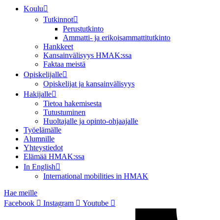
Koulu
Tutkinnot
Perustutkinto
Ammatti- ja erikoisammattitutkinto
Hankkeet
Kansainvälisyys HMAK:ssa
Faktaa meistä
Opiskelijalle
Opiskelijat ja kansainvälisyys
Hakijalle
Tietoa hakemisesta
Tutustuminen
Huoltajalle ja opinto-ohjaajalle
Työelämälle
Alumnille
Yhteystiedot
Elämää HMAK:ssa
In English
International mobilities in HMAK
Hae meille
Facebook
Instagram
Youtube