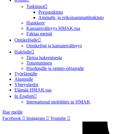
Tutkinnot
Perustutkinto
Ammatti- ja erikoisammattitutkinto
Hankkeet
Kansainvälisyys HMAK:ssa
Faktaa meistä
Opiskelijalle
Opiskelijat ja kansainvälisyys
Hakijalle
Tietoa hakemisesta
Tutustuminen
Huoltajalle ja opinto-ohjaajalle
Työelämälle
Alumnille
Yhteystiedot
Elämää HMAK:ssa
In English
International mobilities in HMAK
Hae meille
Facebook
Instagram
Youtube