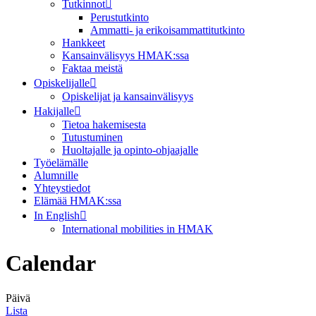
Tutkinnot
Perustutkinto
Ammatti- ja erikoisammattitutkinto
Hankkeet
Kansainvälisyys HMAK:ssa
Faktaa meistä
Opiskelijalle
Opiskelijat ja kansainvälisyys
Hakijalle
Tietoa hakemisesta
Tutustuminen
Huoltajalle ja opinto-ohjaajalle
Työelämälle
Alumnille
Yhteystiedot
Elämää HMAK:ssa
In English
International mobilities in HMAK
Calendar
Päivä
Lista