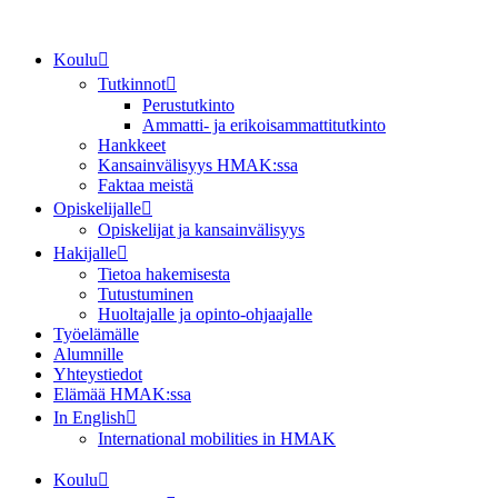
Mene
sisältöön
Koulu
Tutkinnot
Perustutkinto
Ammatti- ja erikoisammattitutkinto
Hankkeet
Kansainvälisyys HMAK:ssa
Faktaa meistä
Opiskelijalle
Opiskelijat ja kansainvälisyys
Hakijalle
Tietoa hakemisesta
Tutustuminen
Huoltajalle ja opinto-ohjaajalle
Työelämälle
Alumnille
Yhteystiedot
Elämää HMAK:ssa
In English
International mobilities in HMAK
Koulu