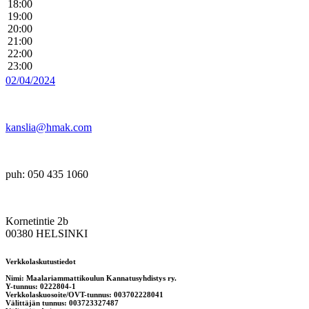
18:00
19:00
20:00
21:00
22:00
23:00
02/04/2024
kanslia@hmak.com
puh: 050 435 1060
Kornetintie 2b
00380 HELSINKI
Verkkolaskutustiedot
Nimi: Maalariammattikoulun Kannatusyhdistys ry.
Y-tunnus: 0222804-1
Verkkolaskuosoite/OVT-tunnus: 003702228041
Välittäjän tunnus: 003723327487