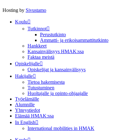
Hosting by
Sivustamo
Koulu
Tutkinnot
Perustutkinto
Ammatti- ja erikoisammattitutkinto
Hankkeet
Kansainvälisyys HMAK:ssa
Faktaa meistä
Opiskelijalle
Opiskelijat ja kansainvälisyys
Hakijalle
Tietoa hakemisesta
Tutustuminen
Huoltajalle ja opinto-ohjaajalle
Työelämälle
Alumnille
Yhteystiedot
Elämää HMAK:ssa
In English
International mobilities in HMAK
Koulu