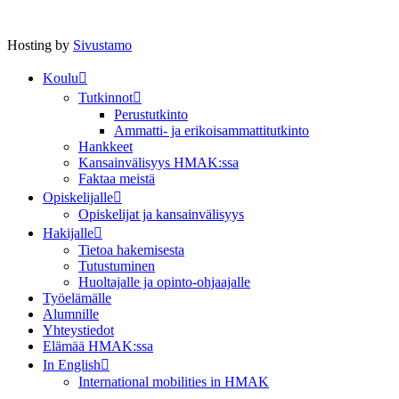
Hosting by
Sivustamo
Koulu
Tutkinnot
Perustutkinto
Ammatti- ja erikoisammattitutkinto
Hankkeet
Kansainvälisyys HMAK:ssa
Faktaa meistä
Opiskelijalle
Opiskelijat ja kansainvälisyys
Hakijalle
Tietoa hakemisesta
Tutustuminen
Huoltajalle ja opinto-ohjaajalle
Työelämälle
Alumnille
Yhteystiedot
Elämää HMAK:ssa
In English
International mobilities in HMAK