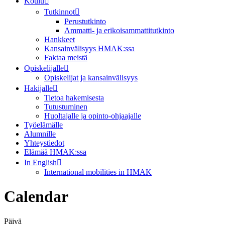
Koulu
Tutkinnot
Perustutkinto
Ammatti- ja erikoisammattitutkinto
Hankkeet
Kansainvälisyys HMAK:ssa
Faktaa meistä
Opiskelijalle
Opiskelijat ja kansainvälisyys
Hakijalle
Tietoa hakemisesta
Tutustuminen
Huoltajalle ja opinto-ohjaajalle
Työelämälle
Alumnille
Yhteystiedot
Elämää HMAK:ssa
In English
International mobilities in HMAK
Calendar
Päivä