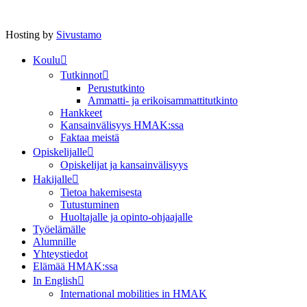
Hosting by
Sivustamo
Koulu
Tutkinnot
Perustutkinto
Ammatti- ja erikoisammattitutkinto
Hankkeet
Kansainvälisyys HMAK:ssa
Faktaa meistä
Opiskelijalle
Opiskelijat ja kansainvälisyys
Hakijalle
Tietoa hakemisesta
Tutustuminen
Huoltajalle ja opinto-ohjaajalle
Työelämälle
Alumnille
Yhteystiedot
Elämää HMAK:ssa
In English
International mobilities in HMAK