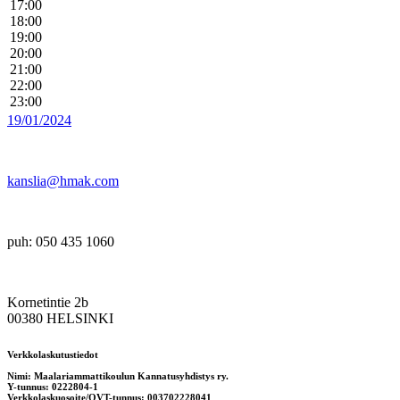
17:00
18:00
19:00
20:00
21:00
22:00
23:00
19/01/2024
kanslia@hmak.com
puh: 050 435 1060
Kornetintie 2b
00380 HELSINKI
Verkkolaskutustiedot
Nimi: Maalariammattikoulun Kannatusyhdistys ry.
Y-tunnus: 0222804-1
Verkkolaskuosoite/OVT-tunnus: 003702228041