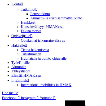
Koulu
Tutkinnot
Perustutkinto
Ammatti- ja erikoisammattitutkinto
Hankkeet
Kansainvälisyys HMAK:ssa
Faktaa meistä
Opiskelijalle
Opiskelijat ja kansainvälisyys
Hakijalle
Tietoa hakemisesta
Tutustuminen
Huoltajalle ja opinto-ohjaajalle
Työelämälle
Alumnille
Yhteystiedot
Elämää HMAK:ssa
In English
International mobilities in HMAK
Hae meille
Facebook
Instagram
Youtube