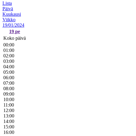
Lista
Päivä
Kuukausi
Viikko
19/01/2024
19
pe
Koko päivä
00:00
01:00
02:00
03:00
04:00
05:00
06:00
07:00
08:00
09:00
10:00
11:00
12:00
13:00
14:00
15:00
16:00