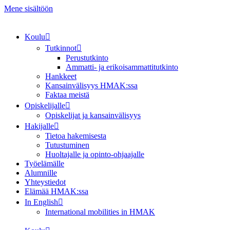
Mene sisältöön
Koulu
Tutkinnot
Perustutkinto
Ammatti- ja erikoisammattitutkinto
Hankkeet
Kansainvälisyys HMAK:ssa
Faktaa meistä
Opiskelijalle
Opiskelijat ja kansainvälisyys
Hakijalle
Tietoa hakemisesta
Tutustuminen
Huoltajalle ja opinto-ohjaajalle
Työelämälle
Alumnille
Yhteystiedot
Elämää HMAK:ssa
In English
International mobilities in HMAK