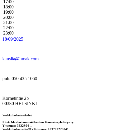
17:00
18:00
19:00
20:00
21:00
22:00
23:00
18/09/2025
kanslia@hmak.com
puh: 050 435 1060
Kornetintie 2b
00380 HELSINKI
Verkkolaskutustiedot
Nimi: Maalariammattikoulun Kannatusyhdistys ry.
Y-tunnus: 0222804-1
Verkkolaskuosoite/OVT-tunnus: 003702228041