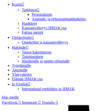
Koulu
Tutkinnot
Perustutkinto
Ammatti- ja erikoisammattitutkinto
Hankkeet
Kansainvälisyys HMAK:ssa
Faktaa meistä
Opiskelijalle
Opiskelijat ja kansainvälisyys
Hakijalle
Tietoa hakemisesta
Tutustuminen
Huoltajalle ja opinto-ohjaajalle
Työelämälle
Alumnille
Yhteystiedot
Elämää HMAK:ssa
In English
International mobilities in HMAK
Hae meille
Facebook
Instagram
Youtube