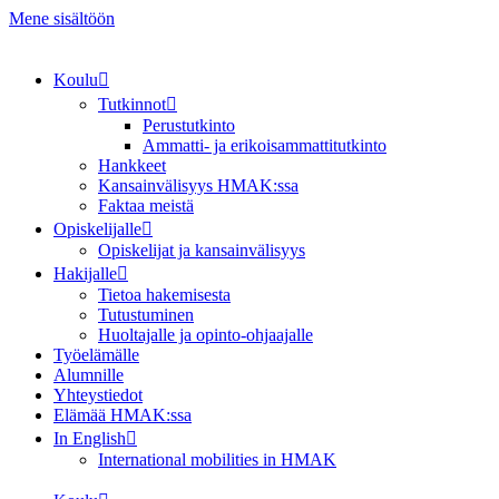
Mene sisältöön
Koulu
Tutkinnot
Perustutkinto
Ammatti- ja erikoisammattitutkinto
Hankkeet
Kansainvälisyys HMAK:ssa
Faktaa meistä
Opiskelijalle
Opiskelijat ja kansainvälisyys
Hakijalle
Tietoa hakemisesta
Tutustuminen
Huoltajalle ja opinto-ohjaajalle
Työelämälle
Alumnille
Yhteystiedot
Elämää HMAK:ssa
In English
International mobilities in HMAK