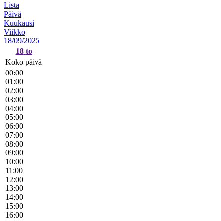
Lista
Päivä
Kuukausi
Viikko
18/09/2025
18
to
Koko päivä
00:00
01:00
02:00
03:00
04:00
05:00
06:00
07:00
08:00
09:00
10:00
11:00
12:00
13:00
14:00
15:00
16:00