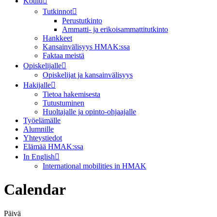
Koulu
Tutkinnot
Perustutkinto
Ammatti- ja erikoisammattitutkinto
Hankkeet
Kansainvälisyys HMAK:ssa
Faktaa meistä
Opiskelijalle
Opiskelijat ja kansainvälisyys
Hakijalle
Tietoa hakemisesta
Tutustuminen
Huoltajalle ja opinto-ohjaajalle
Työelämälle
Alumnille
Yhteystiedot
Elämää HMAK:ssa
In English
International mobilities in HMAK
Calendar
Päivä