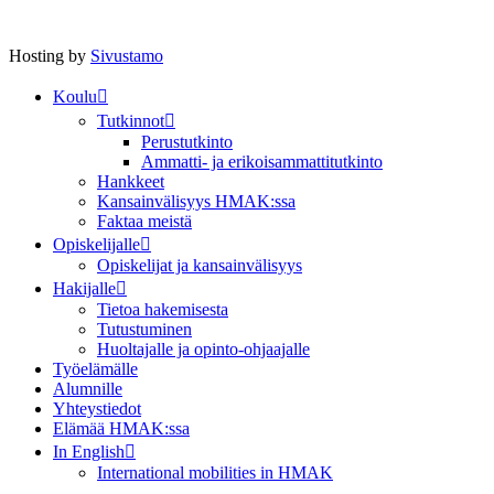
Hosting by
Sivustamo
Koulu
Tutkinnot
Perustutkinto
Ammatti- ja erikoisammattitutkinto
Hankkeet
Kansainvälisyys HMAK:ssa
Faktaa meistä
Opiskelijalle
Opiskelijat ja kansainvälisyys
Hakijalle
Tietoa hakemisesta
Tutustuminen
Huoltajalle ja opinto-ohjaajalle
Työelämälle
Alumnille
Yhteystiedot
Elämää HMAK:ssa
In English
International mobilities in HMAK