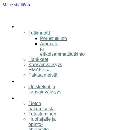
Mene sisältöön
koulu
Tutkinnot
Perustutkinto
Ammatti-
ja
erikoisammattitutkinto
Hankkeet
Kansainvälisyys
HMAK:ssa
Faktaa meistä
opiskelijalle
Opiskelijat ja
kansainvälisyys
hakijalle
Tietoa
hakemisesta
Tutustuminen
Huoltajalle ja
opinto-
ohjaajalle