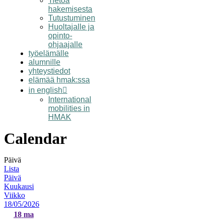
Tietoa
hakemisesta
Tutustuminen
Huoltajalle ja
opinto-
ohjaajalle
työelämälle
alumnille
yhteystiedot
elämää hmak:ssa
in english
International
mobilities in
HMAK
Calendar
Päivä
Lista
Päivä
Kuukausi
Viikko
18/05/2026
18
ma