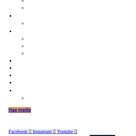
faktaa meistä
opiskelijalle
opiskelijat ja kansainvälisyys
hakijalle
tietoa hakemisesta
tutustuminen
huoltajalle ja opinto-ohjaajalle
työelämälle
alumnille
yhteystiedot
elämää hmak:ssa
in english
international mobilities in hmak
Hae meille
Facebook
Instagram
Youtube