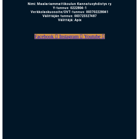
Nimi: Maalariammattikoulun Kannatusyhdistys ry.
Y-tunnus: 0222804-1
Verkkolaskuosoite/OVT-tunnus: 003702228041
Välittäjän tunnus: 003723327487
Välittäjä: Apix
Facebook
Instagram
Youtube