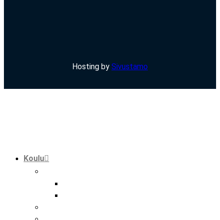
Hosting by
Sivustamo
Koulu
tutkinnot
perustutkinto
ammatti- ja erikoisammattitutkinto
hankkeet
kansainvälisyys hmak:ssa