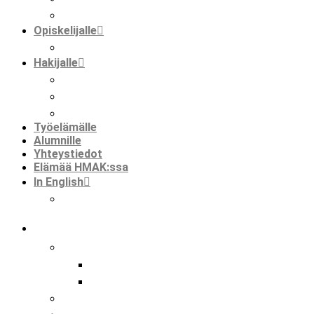
faktaa meistä
Opiskelijalle
opiskelijat ja kansainvälisyys
Hakijalle
tietoa hakemisesta
tutustuminen
huoltajalle ja opinto-ohjaajalle
Työelämälle
Alumnille
Yhteystiedot
Elämää HMAK:ssa
In English
international mobilities in hmak
koulu
tutkinnot
perustutkinto
ammatti- ja erikoisammattitutkinto
hankkeet
kansainvälisyys hmak:ssa