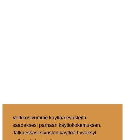
Verkkosivumme käyttää evästeitä
saadaksesi parhaan käyttökokemuksen.
Jatkaessasi sivuston käyttöä hyväksyt