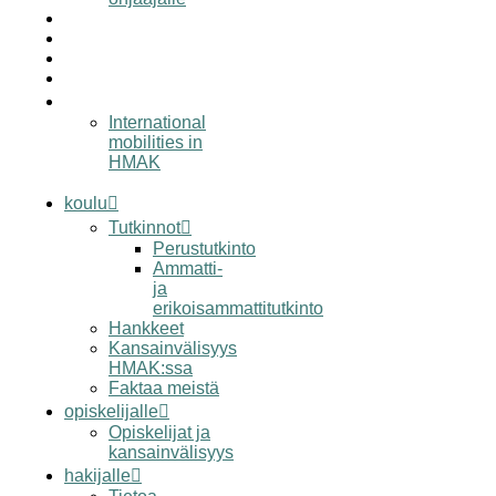
työelämälle
alumnille
yhteystiedot
elämää hmak:ssa
in english
International
mobilities in
HMAK
koulu
Tutkinnot
Perustutkinto
Ammatti-
ja
erikoisammattitutkinto
Hankkeet
Kansainvälisyys
HMAK:ssa
Faktaa meistä
opiskelijalle
Opiskelijat ja
kansainvälisyys
hakijalle