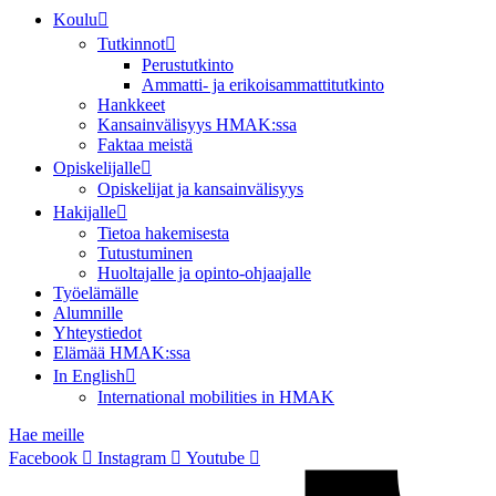
Koulu
Tutkinnot
Perustutkinto
Ammatti- ja erikoisammattitutkinto
Hankkeet
Kansainvälisyys HMAK:ssa
Faktaa meistä
Opiskelijalle
Opiskelijat ja kansainvälisyys
Hakijalle
Tietoa hakemisesta
Tutustuminen
Huoltajalle ja opinto-ohjaajalle
Työelämälle
Alumnille
Yhteystiedot
Elämää HMAK:ssa
In English
International mobilities in HMAK
Hae meille
Facebook
Instagram
Youtube