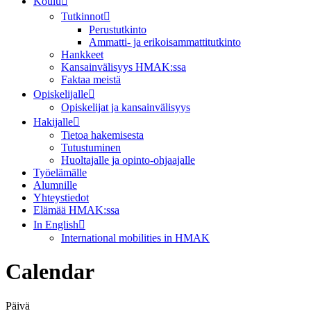
Koulu
Tutkinnot
Perustutkinto
Ammatti- ja erikoisammattitutkinto
Hankkeet
Kansainvälisyys HMAK:ssa
Faktaa meistä
Opiskelijalle
Opiskelijat ja kansainvälisyys
Hakijalle
Tietoa hakemisesta
Tutustuminen
Huoltajalle ja opinto-ohjaajalle
Työelämälle
Alumnille
Yhteystiedot
Elämää HMAK:ssa
In English
International mobilities in HMAK
Calendar
Päivä