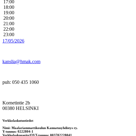
17:00
18:00
19:00
20:00
21:00
22:00
23:00
17/05/2026
kanslia@hmak.com
puh: 050 435 1060
Kornetintie 2b
00380 HELSINKI
Verkkolaskutustiedot
Nimi: Maalariammattikoulun Kannatusyhdistys ry.
Y-tunnus: 0222804-1
Verkkolaskuosoite/OVT-tunnus: 003702228041