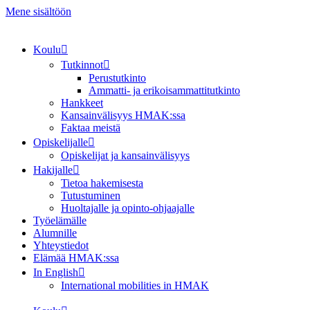
Mene sisältöön
Koulu
Tutkinnot
Perustutkinto
Ammatti- ja erikoisammattitutkinto
Hankkeet
Kansainvälisyys HMAK:ssa
Faktaa meistä
Opiskelijalle
Opiskelijat ja kansainvälisyys
Hakijalle
Tietoa hakemisesta
Tutustuminen
Huoltajalle ja opinto-ohjaajalle
Työelämälle
Alumnille
Yhteystiedot
Elämää HMAK:ssa
In English
International mobilities in HMAK