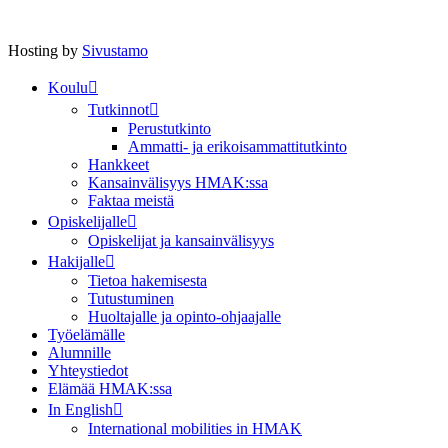
Hosting by
Sivustamo
Koulu
Tutkinnot
Perustutkinto
Ammatti- ja erikoisammattitutkinto
Hankkeet
Kansainvälisyys HMAK:ssa
Faktaa meistä
Opiskelijalle
Opiskelijat ja kansainvälisyys
Hakijalle
Tietoa hakemisesta
Tutustuminen
Huoltajalle ja opinto-ohjaajalle
Työelämälle
Alumnille
Yhteystiedot
Elämää HMAK:ssa
In English
International mobilities in HMAK