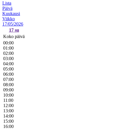
Lista
Päivä
Kuukausi
Viikko
17/05/2026
17
su
Koko päivä
00:00
01:00
02:00
03:00
04:00
05:00
06:00
07:00
08:00
09:00
10:00
11:00
12:00
13:00
14:00
15:00
16:00