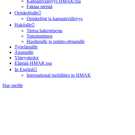
Kansainvälisyys HMAK:ssa
Faktaa meistä
Opiskelijalle
Opiskelijat ja kansainvälisyys
Hakijalle
Tietoa hakemisesta
Tutustuminen
Huoltajalle ja opinto-ohjaajalle
Työelämälle
Alumnille
Yhteystiedot
Elämää HMAK:ssa
In English
International mobilities in HMAK
Hae meille