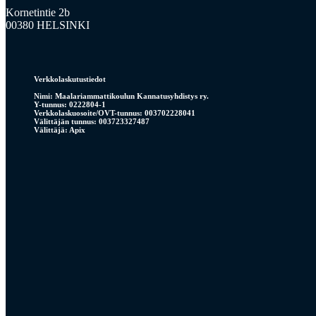
Kornetintie 2b
00380 HELSINKI
Verkkolaskutustiedot
Nimi: Maalariammattikoulun Kannatusyhdistys ry.
Y-tunnus: 0222804-1
Verkkolaskuosoite/OVT-tunnus: 003702228041
Välittäjän tunnus: 003723327487
Välittäjä: Apix