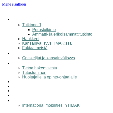
Mene sisältöön
koulu
Tutkinnot
Perustutkinto
Ammatti- ja erikoisammattitutkinto
Hankkeet
Kansainvälisyys HMAK:ssa
Faktaa meistä
opiskelijalle
Opiskelijat ja kansainvälisyys
hakijalle
Tietoa hakemisesta
Tutustuminen
Huoltajalle ja opinto-ohjaajalle
työelämälle
alumnille
yhteystiedot
elämää hmak:ssa
in english
International mobilities in HMAK