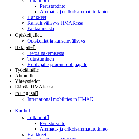
Tutkinnot
Perustutkinto
Ammatti- ja erikoisammattitutkinto
Hankkeet
Kansainvälisyys HMAK:ssa
Faktaa meistä
Opiskelijalle
Opiskelijat ja kansainvälisyys
Hakijalle
Tietoa hakemisesta
Tutustuminen
Huoltajalle ja opinto-ohjaajalle
Työelämälle
Alumnille
Yhteystiedot
Elämää HMAK:ssa
In English
International mobilities in HMAK
Koulu
Tutkinnot
Perustutkinto
Ammatti- ja erikoisammattitutkinto
Hankkeet