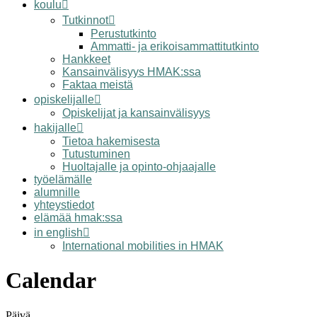
koulu
Tutkinnot
Perustutkinto
Ammatti- ja erikoisammattitutkinto
Hankkeet
Kansainvälisyys HMAK:ssa
Faktaa meistä
opiskelijalle
Opiskelijat ja kansainvälisyys
hakijalle
Tietoa hakemisesta
Tutustuminen
Huoltajalle ja opinto-ohjaajalle
työelämälle
alumnille
yhteystiedot
elämää hmak:ssa
in english
International mobilities in HMAK
Calendar
Päivä