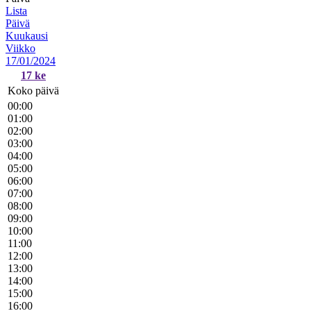
Lista
Päivä
Kuukausi
Viikko
17/01/2024
17
ke
Koko päivä
00:00
01:00
02:00
03:00
04:00
05:00
06:00
07:00
08:00
09:00
10:00
11:00
12:00
13:00
14:00
15:00
16:00