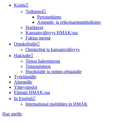
Koulu
Tutkinnot
Perustutkinto
Ammatti- ja erikoisammattitutkinto
Hankkeet
Kansainvälisyys HMAK:ssa
Faktaa meistä
Opiskelijalle
Opiskelijat ja kansainvälisyys
Hakijalle
Tietoa hakemisesta
Tutustuminen
Huoltajalle ja opinto-ohjaajalle
Työelämälle
Alumnille
Yhteystiedot
Elämää HMAK:ssa
In English
International mobilities in HMAK
Hae meille