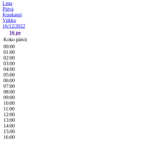
Lista
Päivä
Kuukausi
Viikko
16/12/2022
16
pe
Koko päivä
00:00
01:00
02:00
03:00
04:00
05:00
06:00
07:00
08:00
09:00
10:00
11:00
12:00
13:00
14:00
15:00
16:00