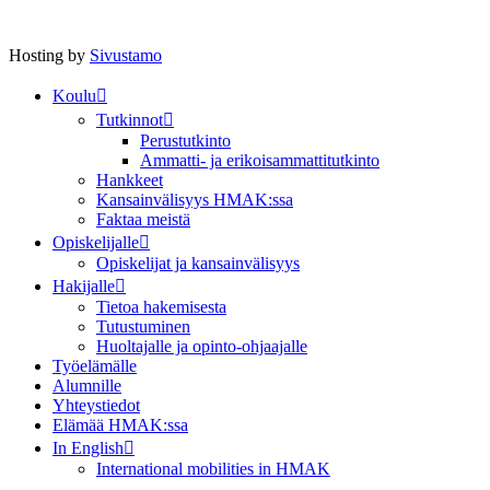
Hosting by
Sivustamo
Koulu
Tutkinnot
Perustutkinto
Ammatti- ja erikoisammattitutkinto
Hankkeet
Kansainvälisyys HMAK:ssa
Faktaa meistä
Opiskelijalle
Opiskelijat ja kansainvälisyys
Hakijalle
Tietoa hakemisesta
Tutustuminen
Huoltajalle ja opinto-ohjaajalle
Työelämälle
Alumnille
Yhteystiedot
Elämää HMAK:ssa
In English
International mobilities in HMAK