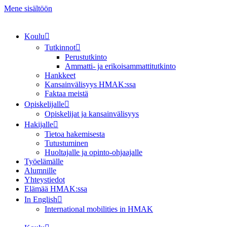
Mene sisältöön
Koulu
Tutkinnot
Perustutkinto
Ammatti- ja erikoisammattitutkinto
Hankkeet
Kansainvälisyys HMAK:ssa
Faktaa meistä
Opiskelijalle
Opiskelijat ja kansainvälisyys
Hakijalle
Tietoa hakemisesta
Tutustuminen
Huoltajalle ja opinto-ohjaajalle
Työelämälle
Alumnille
Yhteystiedot
Elämää HMAK:ssa
In English
International mobilities in HMAK