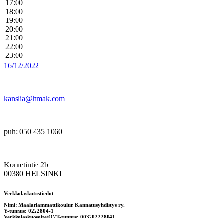
17:00
18:00
19:00
20:00
21:00
22:00
23:00
16/12/2022
kanslia@hmak.com
puh: 050 435 1060
Kornetintie 2b
00380 HELSINKI
Verkkolaskutustiedot
Nimi: Maalariammattikoulun Kannatusyhdistys ry.
Y-tunnus: 0222804-1
Verkkolaskuosoite/OVT-tunnus: 003702228041