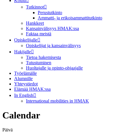
Koulu
Tutkinnot
Perustutkinto
Ammatti- ja erikoisammattitutkinto
Hankkeet
Kansainvälisyys HMAK:ssa
Faktaa meistä
Opiskelijalle
Opiskelijat ja kansainvälisyys
Hakijalle
Tietoa hakemisesta
Tutustuminen
Huoltajalle ja opinto-ohjaajalle
Työelämälle
Alumnille
Yhteystiedot
Elämää HMAK:ssa
In English
International mobilities in HMAK
Calendar
Päivä