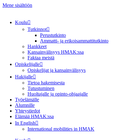
Mene sisältöön
Koulu
Tutkinnot
Perustutkinto
Ammatti- ja erikoisammattitutkinto
Hankkeet
Kansainvälisyys HMAK:ssa
Faktaa meistä
Opiskelijalle
Opiskelijat ja kansainvälisyys
Hakijalle
Tietoa hakemisesta
Tutustuminen
Huoltajalle ja opinto-ohjaajalle
Työelämälle
Alumnille
Yhteystiedot
Elämää HMAK:ssa
In English
International mobilities in HMAK