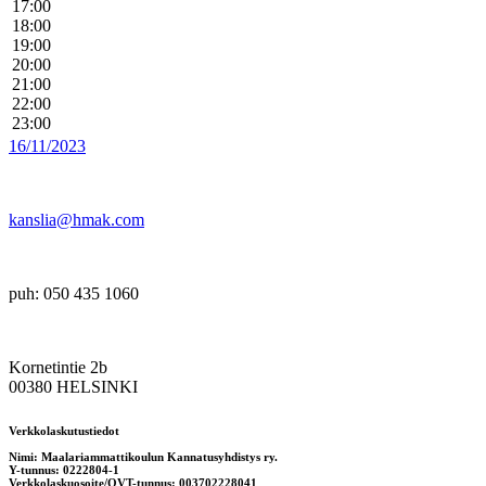
17:00
18:00
19:00
20:00
21:00
22:00
23:00
16/11/2023
kanslia@hmak.com
puh: 050 435 1060
Kornetintie 2b
00380 HELSINKI
Verkkolaskutustiedot
Nimi: Maalariammattikoulun Kannatusyhdistys ry.
Y-tunnus: 0222804-1
Verkkolaskuosoite/OVT-tunnus: 003702228041