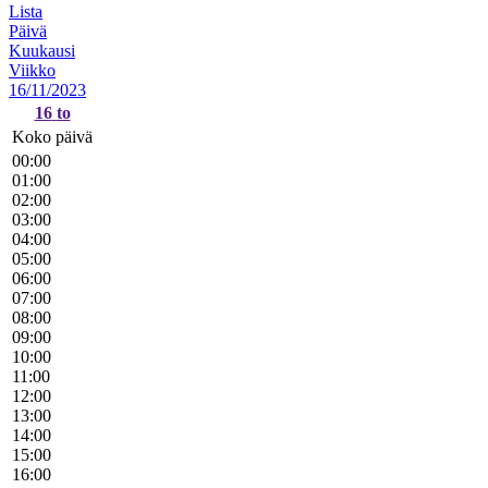
Lista
Päivä
Kuukausi
Viikko
16/11/2023
16
to
Koko päivä
00:00
01:00
02:00
03:00
04:00
05:00
06:00
07:00
08:00
09:00
10:00
11:00
12:00
13:00
14:00
15:00
16:00