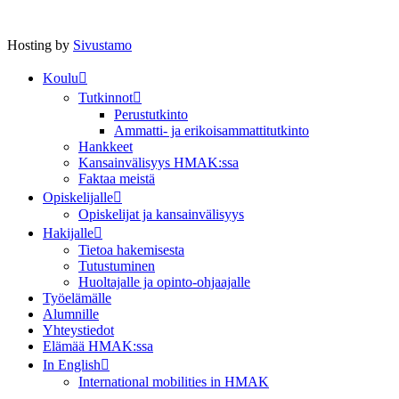
Hosting by
Sivustamo
Koulu
Tutkinnot
Perustutkinto
Ammatti- ja erikoisammattitutkinto
Hankkeet
Kansainvälisyys HMAK:ssa
Faktaa meistä
Opiskelijalle
Opiskelijat ja kansainvälisyys
Hakijalle
Tietoa hakemisesta
Tutustuminen
Huoltajalle ja opinto-ohjaajalle
Työelämälle
Alumnille
Yhteystiedot
Elämää HMAK:ssa
In English
International mobilities in HMAK