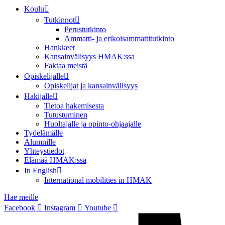
Koulu
Tutkinnot
Perustutkinto
Ammatti- ja erikoisammattitutkinto
Hankkeet
Kansainvälisyys HMAK:ssa
Faktaa meistä
Opiskelijalle
Opiskelijat ja kansainvälisyys
Hakijalle
Tietoa hakemisesta
Tutustuminen
Huoltajalle ja opinto-ohjaajalle
Työelämälle
Alumnille
Yhteystiedot
Elämää HMAK:ssa
In English
International mobilities in HMAK
Hae meille
Facebook
Instagram
Youtube