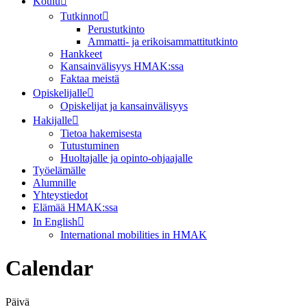
Koulu
Tutkinnot
Perustutkinto
Ammatti- ja erikoisammattitutkinto
Hankkeet
Kansainvälisyys HMAK:ssa
Faktaa meistä
Opiskelijalle
Opiskelijat ja kansainvälisyys
Hakijalle
Tietoa hakemisesta
Tutustuminen
Huoltajalle ja opinto-ohjaajalle
Työelämälle
Alumnille
Yhteystiedot
Elämää HMAK:ssa
In English
International mobilities in HMAK
Calendar
Päivä