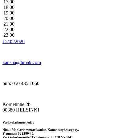
17:00
18:00
19:00
20:00
21:00
22:00
23:00
15/05/2026
kanslia@hmak.com
puh: 050 435 1060
Kornetintie 2b
00380 HELSINKI
Verkkolaskutustiedot
Nimi: Maalariammattikoulun Kannatusyhdistys ry.
Y-tunnus: 0222804-1
Verkkolaskuosoite/OVT-tunnus: 003702228041