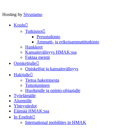
Hosting by
Sivustamo
Koulu
Tutkinnot
Perustutkinto
Ammatti- ja erikoisammattitutkinto
Hankkeet
Kansainvälisyys HMAK:ssa
Faktaa meistä
Opiskelijalle
Opiskelijat ja kansainvälisyys
Hakijalle
Tietoa hakemisesta
Tutustuminen
Huoltajalle ja opinto-ohjaajalle
Työelämälle
Alumnille
Yhteystiedot
Elämää HMAK:ssa
In English
International mobilities in HMAK