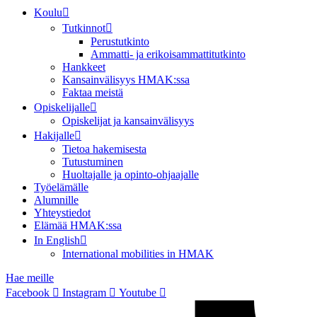
Koulu
Tutkinnot
Perustutkinto
Ammatti- ja erikoisammattitutkinto
Hankkeet
Kansainvälisyys HMAK:ssa
Faktaa meistä
Opiskelijalle
Opiskelijat ja kansainvälisyys
Hakijalle
Tietoa hakemisesta
Tutustuminen
Huoltajalle ja opinto-ohjaajalle
Työelämälle
Alumnille
Yhteystiedot
Elämää HMAK:ssa
In English
International mobilities in HMAK
Hae meille
Facebook
Instagram
Youtube