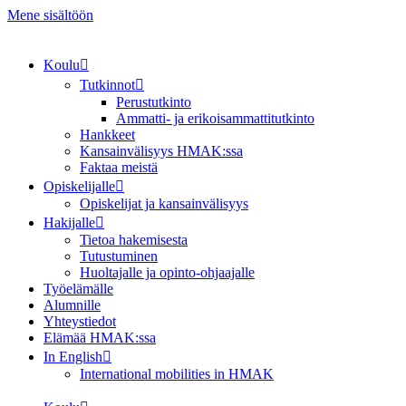
Mene sisältöön
Koulu
Tutkinnot
Perustutkinto
Ammatti- ja erikoisammattitutkinto
Hankkeet
Kansainvälisyys HMAK:ssa
Faktaa meistä
Opiskelijalle
Opiskelijat ja kansainvälisyys
Hakijalle
Tietoa hakemisesta
Tutustuminen
Huoltajalle ja opinto-ohjaajalle
Työelämälle
Alumnille
Yhteystiedot
Elämää HMAK:ssa
In English
International mobilities in HMAK