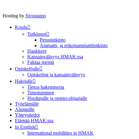
Hosting by
Sivustamo
Koulu
Tutkinnot
Perustutkinto
Ammatti- ja erikoisammattitutkinto
Hankkeet
Kansainvälisyys HMAK:ssa
Faktaa meistä
Opiskelijalle
Opiskelijat ja kansainvälisyys
Hakijalle
Tietoa hakemisesta
Tutustuminen
Huoltajalle ja opinto-ohjaajalle
Työelämälle
Alumnille
Yhteystiedot
Elämää HMAK:ssa
In English
International mobilities in HMAK