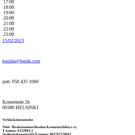
17:00
18:00
19:00
20:00
21:00
22:00
23:00
15/02/2023
kanslia@hmak.com
puh: 050 435 1060
Kornetintie 2b
00380 HELSINKI
Verkkolaskutustiedot
Nimi: Maalariammattikoulun Kannatusyhdistys ry.
Y-tunnus: 0222804-1
Verkkolaskuosoite/OVT-tunnus: 003702228041