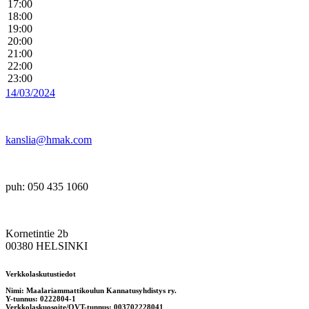
17:00
18:00
19:00
20:00
21:00
22:00
23:00
14/03/2024
kanslia@hmak.com
puh: 050 435 1060
Kornetintie 2b
00380 HELSINKI
Verkkolaskutustiedot
Nimi: Maalariammattikoulun Kannatusyhdistys ry.
Y-tunnus: 0222804-1
Verkkolaskuosoite/OVT-tunnus: 003702228041