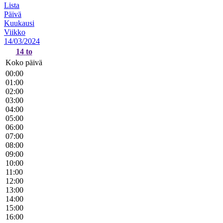
Lista
Päivä
Kuukausi
Viikko
14/03/2024
14
to
Koko päivä
00:00
01:00
02:00
03:00
04:00
05:00
06:00
07:00
08:00
09:00
10:00
11:00
12:00
13:00
14:00
15:00
16:00