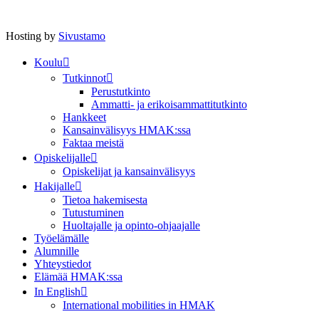
Hosting by
Sivustamo
Koulu
Tutkinnot
Perustutkinto
Ammatti- ja erikoisammattitutkinto
Hankkeet
Kansainvälisyys HMAK:ssa
Faktaa meistä
Opiskelijalle
Opiskelijat ja kansainvälisyys
Hakijalle
Tietoa hakemisesta
Tutustuminen
Huoltajalle ja opinto-ohjaajalle
Työelämälle
Alumnille
Yhteystiedot
Elämää HMAK:ssa
In English
International mobilities in HMAK