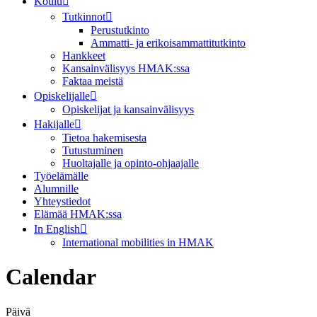
Koulu
Tutkinnot
Perustutkinto
Ammatti- ja erikoisammattitutkinto
Hankkeet
Kansainvälisyys HMAK:ssa
Faktaa meistä
Opiskelijalle
Opiskelijat ja kansainvälisyys
Hakijalle
Tietoa hakemisesta
Tutustuminen
Huoltajalle ja opinto-ohjaajalle
Työelämälle
Alumnille
Yhteystiedot
Elämää HMAK:ssa
In English
International mobilities in HMAK
Calendar
Päivä