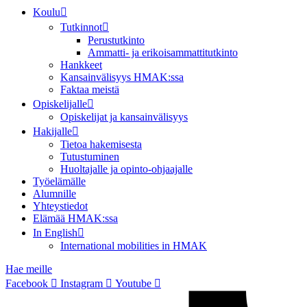
Koulu
Tutkinnot
Perustutkinto
Ammatti- ja erikoisammattitutkinto
Hankkeet
Kansainvälisyys HMAK:ssa
Faktaa meistä
Opiskelijalle
Opiskelijat ja kansainvälisyys
Hakijalle
Tietoa hakemisesta
Tutustuminen
Huoltajalle ja opinto-ohjaajalle
Työelämälle
Alumnille
Yhteystiedot
Elämää HMAK:ssa
In English
International mobilities in HMAK
Hae meille
Facebook
Instagram
Youtube