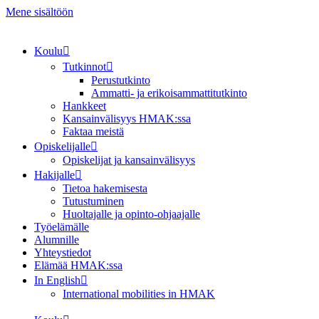
Mene sisältöön
Koulu
Tutkinnot
Perustutkinto
Ammatti- ja erikoisammattitutkinto
Hankkeet
Kansainvälisyys HMAK:ssa
Faktaa meistä
Opiskelijalle
Opiskelijat ja kansainvälisyys
Hakijalle
Tietoa hakemisesta
Tutustuminen
Huoltajalle ja opinto-ohjaajalle
Työelämälle
Alumnille
Yhteystiedot
Elämää HMAK:ssa
In English
International mobilities in HMAK