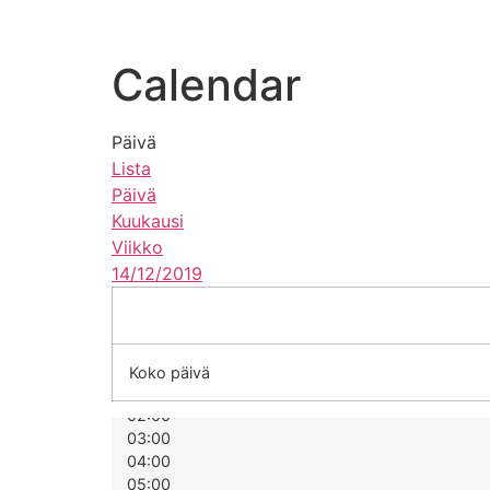
koulu
opiskelijalle
hakijall
Calendar
Päivä
Lista
Päivä
Kuukausi
Viikko
14/12/2019
00:00
Koko päivä
01:00
02:00
03:00
04:00
05:00