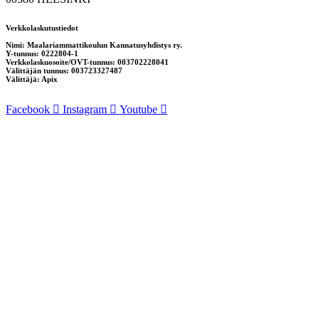
Verkkolaskutustiedot
Nimi: Maalariammattikoulun Kannatusyhdistys ry.
Y-tunnus: 0222804-1
Verkkolaskuosoite/OVT-tunnus: 003702228041
Välittäjän tunnus: 003723327487
Välittäjä: Apix
Facebook
Instagram
Youtube