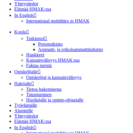
Yhteystiedot
Elämää HMAK:ssa
In English
International mobilities in HMAK
Koulu
Tutkinnot
Perustutkinto
Ammatti- ja erikoisammattitutkinto
Hankkeet
Kansainvälisyys HMAK:ssa
Faktaa meistä
Opiskelijalle
Opiskelijat ja kansainvälisyys
Hakijalle
Tietoa hakemisesta
Tutustuminen
Huoltajalle ja opinto-ohjaajalle
Työelämälle
Alumnille
Yhteystiedot
Elämää HMAK:ssa
In English