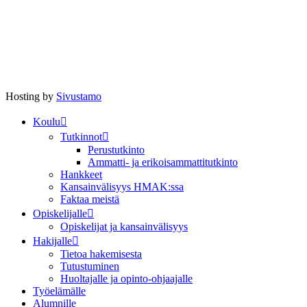
Hosting by
Sivustamo
Koulu
Tutkinnot
Perustutkinto
Ammatti- ja erikoisammattitutkinto
Hankkeet
Kansainvälisyys HMAK:ssa
Faktaa meistä
Opiskelijalle
Opiskelijat ja kansainvälisyys
Hakijalle
Tietoa hakemisesta
Tutustuminen
Huoltajalle ja opinto-ohjaajalle
Työelämälle
Alumnille