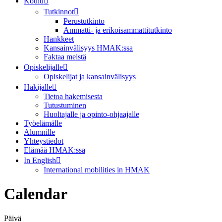
Koulu
Tutkinnot
Perustutkinto
Ammatti- ja erikoisammattitutkinto
Hankkeet
Kansainvälisyys HMAK:ssa
Faktaa meistä
Opiskelijalle
Opiskelijat ja kansainvälisyys
Hakijalle
Tietoa hakemisesta
Tutustuminen
Huoltajalle ja opinto-ohjaajalle
Työelämälle
Alumnille
Yhteystiedot
Elämää HMAK:ssa
In English
International mobilities in HMAK
Calendar
Päivä