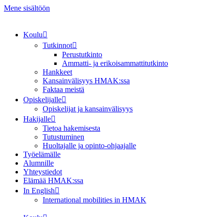
Mene sisältöön
Koulu
Tutkinnot
Perustutkinto
Ammatti- ja erikoisammattitutkinto
Hankkeet
Kansainvälisyys HMAK:ssa
Faktaa meistä
Opiskelijalle
Opiskelijat ja kansainvälisyys
Hakijalle
Tietoa hakemisesta
Tutustuminen
Huoltajalle ja opinto-ohjaajalle
Työelämälle
Alumnille
Yhteystiedot
Elämää HMAK:ssa
In English
International mobilities in HMAK