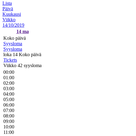
Lista
Päivä
Kuukausi
Viikko
14/10/2019
14
ma
Koko päivä
Syysloma
Syysloma
loka 14
Koko päivä
Tickets
Viikko 42 syysloma
00:00
01:00
02:00
03:00
04:00
05:00
06:00
07:00
08:00
09:00
10:00
11:00