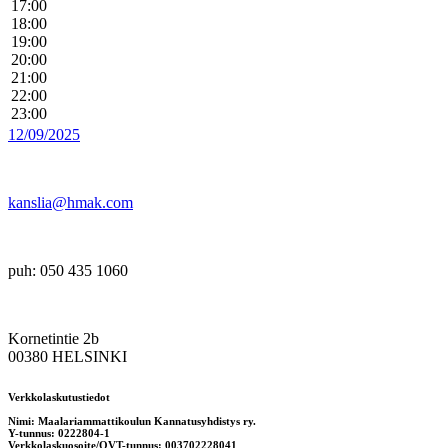
17:00
18:00
19:00
20:00
21:00
22:00
23:00
12/09/2025
kanslia@hmak.com
puh: 050 435 1060
Kornetintie 2b
00380 HELSINKI
Verkkolaskutustiedot
Nimi: Maalariammattikoulun Kannatusyhdistys ry.
Y-tunnus: 0222804-1
Verkkolaskuosoite/OVT-tunnus: 003702228041