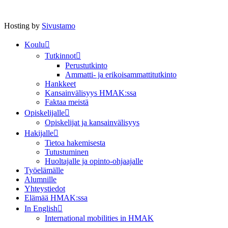
Hosting by
Sivustamo
Koulu
Tutkinnot
Perustutkinto
Ammatti- ja erikoisammattitutkinto
Hankkeet
Kansainvälisyys HMAK:ssa
Faktaa meistä
Opiskelijalle
Opiskelijat ja kansainvälisyys
Hakijalle
Tietoa hakemisesta
Tutustuminen
Huoltajalle ja opinto-ohjaajalle
Työelämälle
Alumnille
Yhteystiedot
Elämää HMAK:ssa
In English
International mobilities in HMAK