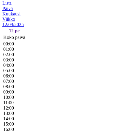
Lista
Päivä
Kuukausi
Viikko
12/09/2025
12
pe
Koko päivä
00:00
01:00
02:00
03:00
04:00
05:00
06:00
07:00
08:00
09:00
10:00
11:00
12:00
13:00
14:00
15:00
16:00