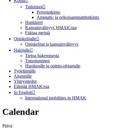
Koulu
Tutkinnot
Perustutkinto
Ammatti- ja erikoisammattitutkinto
Hankkeet
Kansainvälisyys HMAK:ssa
Faktaa meistä
Opiskelijalle
Opiskelijat ja kansainvälisyys
Hakijalle
Tietoa hakemisesta
Tutustuminen
Huoltajalle ja opinto-ohjaajalle
Työelämälle
Alumnille
Yhteystiedot
Elämää HMAK:ssa
In English
International mobilities in HMAK
Calendar
Päivä