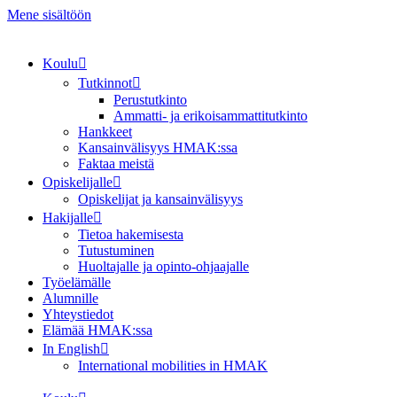
Mene sisältöön
Koulu
Tutkinnot
Perustutkinto
Ammatti- ja erikoisammattitutkinto
Hankkeet
Kansainvälisyys HMAK:ssa
Faktaa meistä
Opiskelijalle
Opiskelijat ja kansainvälisyys
Hakijalle
Tietoa hakemisesta
Tutustuminen
Huoltajalle ja opinto-ohjaajalle
Työelämälle
Alumnille
Yhteystiedot
Elämää HMAK:ssa
In English
International mobilities in HMAK