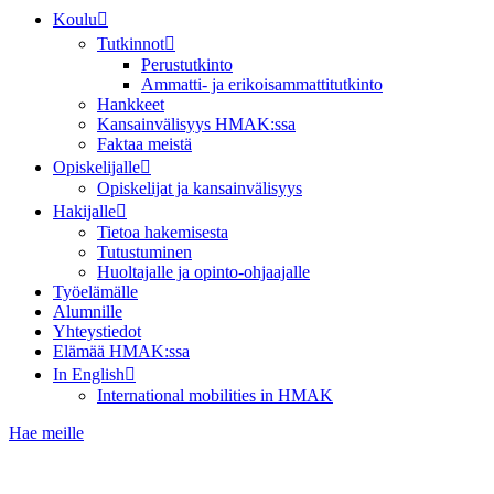
Koulu
Tutkinnot
Perustutkinto
Ammatti- ja erikoisammattitutkinto
Hankkeet
Kansainvälisyys HMAK:ssa
Faktaa meistä
Opiskelijalle
Opiskelijat ja kansainvälisyys
Hakijalle
Tietoa hakemisesta
Tutustuminen
Huoltajalle ja opinto-ohjaajalle
Työelämälle
Alumnille
Yhteystiedot
Elämää HMAK:ssa
In English
International mobilities in HMAK
Hae meille