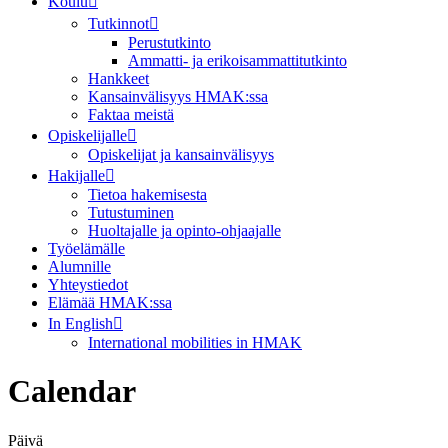
Koulu
Tutkinnot
Perustutkinto
Ammatti- ja erikoisammattitutkinto
Hankkeet
Kansainvälisyys HMAK:ssa
Faktaa meistä
Opiskelijalle
Opiskelijat ja kansainvälisyys
Hakijalle
Tietoa hakemisesta
Tutustuminen
Huoltajalle ja opinto-ohjaajalle
Työelämälle
Alumnille
Yhteystiedot
Elämää HMAK:ssa
In English
International mobilities in HMAK
Calendar
Päivä