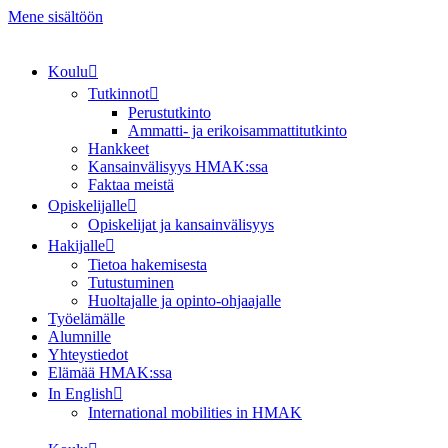
Mene sisältöön
Koulu
Tutkinnot
Perustutkinto
Ammatti- ja erikoisammattitutkinto
Hankkeet
Kansainvälisyys HMAK:ssa
Faktaa meistä
Opiskelijalle
Opiskelijat ja kansainvälisyys
Hakijalle
Tietoa hakemisesta
Tutustuminen
Huoltajalle ja opinto-ohjaajalle
Työelämälle
Alumnille
Yhteystiedot
Elämää HMAK:ssa
In English
International mobilities in HMAK