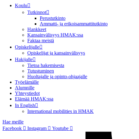
Koulu
Tutkinnot
Perustutkinto
Ammatti- ja erikoisammattitutkinto
Hankkeet
Kansainvälisyys HMAK:ssa
Faktaa meistä
Opiskelijalle
Opiskelijat ja kansainvälisyys
Hakijalle
Tietoa hakemisesta
Tutustuminen
Huoltajalle ja opinto-ohjaajalle
Työelämälle
Alumnille
Yhteystiedot
Elämää HMAK:ssa
In English
International mobilities in HMAK
Hae meille
Facebook
Instagram
Youtube