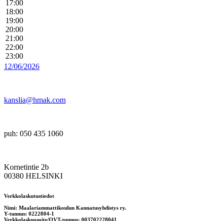
17:00
18:00
19:00
20:00
21:00
22:00
23:00
12/06/2026
kanslia@hmak.com
puh: 050 435 1060
Kornetintie 2b
00380 HELSINKI
Verkkolaskutustiedot
Nimi: Maalariammattikoulun Kannatusyhdistys ry.
Y-tunnus: 0222804-1
Verkkolaskuosoite/OVT-tunnus: 003702228041