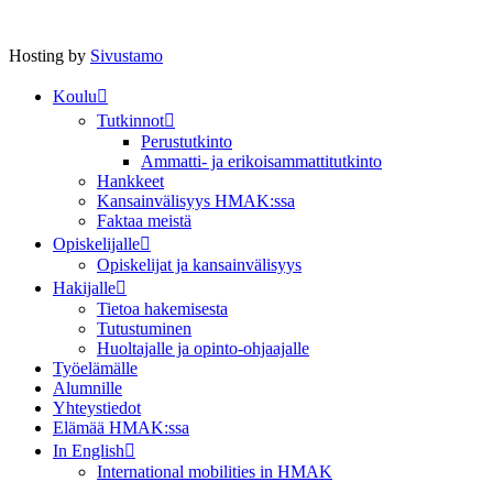
Hosting by
Sivustamo
Koulu
Tutkinnot
Perustutkinto
Ammatti- ja erikoisammattitutkinto
Hankkeet
Kansainvälisyys HMAK:ssa
Faktaa meistä
Opiskelijalle
Opiskelijat ja kansainvälisyys
Hakijalle
Tietoa hakemisesta
Tutustuminen
Huoltajalle ja opinto-ohjaajalle
Työelämälle
Alumnille
Yhteystiedot
Elämää HMAK:ssa
In English
International mobilities in HMAK