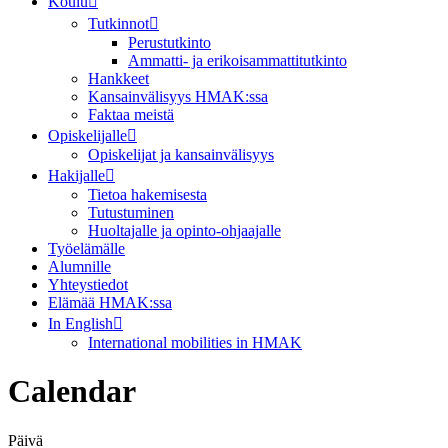
Koulu
Tutkinnot
Perustutkinto
Ammatti- ja erikoisammattitutkinto
Hankkeet
Kansainvälisyys HMAK:ssa
Faktaa meistä
Opiskelijalle
Opiskelijat ja kansainvälisyys
Hakijalle
Tietoa hakemisesta
Tutustuminen
Huoltajalle ja opinto-ohjaajalle
Työelämälle
Alumnille
Yhteystiedot
Elämää HMAK:ssa
In English
International mobilities in HMAK
Calendar
Päivä