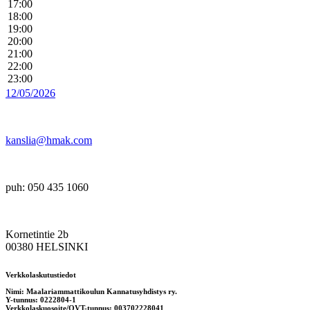
17:00
18:00
19:00
20:00
21:00
22:00
23:00
12/05/2026
kanslia@hmak.com
puh: 050 435 1060
Kornetintie 2b
00380 HELSINKI
Verkkolaskutustiedot
Nimi: Maalariammattikoulun Kannatusyhdistys ry.
Y-tunnus: 0222804-1
Verkkolaskuosoite/OVT-tunnus: 003702228041