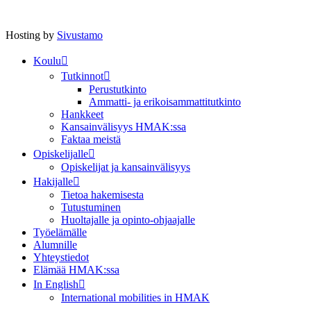
Hosting by
Sivustamo
Koulu
Tutkinnot
Perustutkinto
Ammatti- ja erikoisammattitutkinto
Hankkeet
Kansainvälisyys HMAK:ssa
Faktaa meistä
Opiskelijalle
Opiskelijat ja kansainvälisyys
Hakijalle
Tietoa hakemisesta
Tutustuminen
Huoltajalle ja opinto-ohjaajalle
Työelämälle
Alumnille
Yhteystiedot
Elämää HMAK:ssa
In English
International mobilities in HMAK