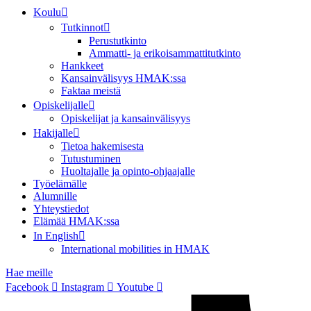
Koulu
Tutkinnot
Perustutkinto
Ammatti- ja erikoisammattitutkinto
Hankkeet
Kansainvälisyys HMAK:ssa
Faktaa meistä
Opiskelijalle
Opiskelijat ja kansainvälisyys
Hakijalle
Tietoa hakemisesta
Tutustuminen
Huoltajalle ja opinto-ohjaajalle
Työelämälle
Alumnille
Yhteystiedot
Elämää HMAK:ssa
In English
International mobilities in HMAK
Hae meille
Facebook
Instagram
Youtube