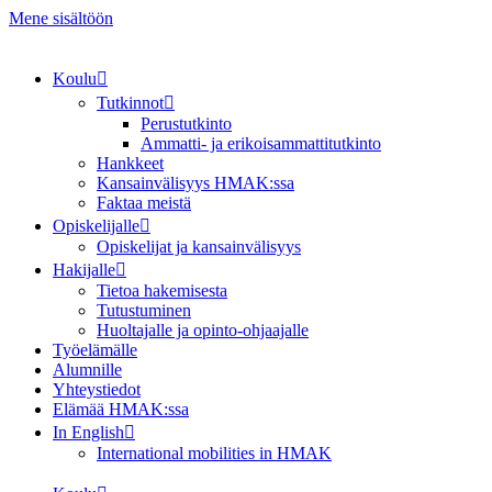
Mene sisältöön
Koulu
Tutkinnot
Perustutkinto
Ammatti- ja erikoisammattitutkinto
Hankkeet
Kansainvälisyys HMAK:ssa
Faktaa meistä
Opiskelijalle
Opiskelijat ja kansainvälisyys
Hakijalle
Tietoa hakemisesta
Tutustuminen
Huoltajalle ja opinto-ohjaajalle
Työelämälle
Alumnille
Yhteystiedot
Elämää HMAK:ssa
In English
International mobilities in HMAK