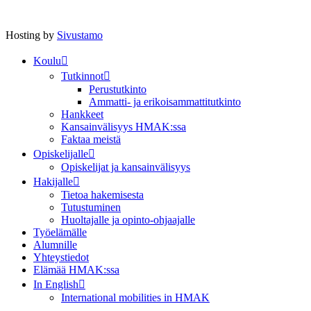
Hosting by
Sivustamo
Koulu
Tutkinnot
Perustutkinto
Ammatti- ja erikoisammattitutkinto
Hankkeet
Kansainvälisyys HMAK:ssa
Faktaa meistä
Opiskelijalle
Opiskelijat ja kansainvälisyys
Hakijalle
Tietoa hakemisesta
Tutustuminen
Huoltajalle ja opinto-ohjaajalle
Työelämälle
Alumnille
Yhteystiedot
Elämää HMAK:ssa
In English
International mobilities in HMAK