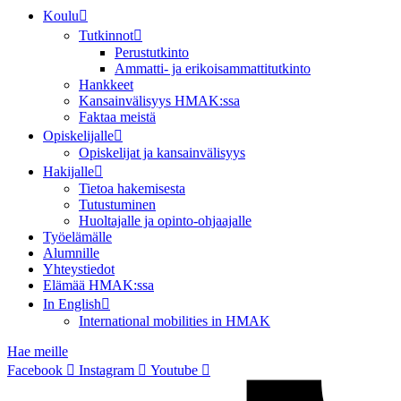
Koulu
Tutkinnot
Perustutkinto
Ammatti- ja erikoisammattitutkinto
Hankkeet
Kansainvälisyys HMAK:ssa
Faktaa meistä
Opiskelijalle
Opiskelijat ja kansainvälisyys
Hakijalle
Tietoa hakemisesta
Tutustuminen
Huoltajalle ja opinto-ohjaajalle
Työelämälle
Alumnille
Yhteystiedot
Elämää HMAK:ssa
In English
International mobilities in HMAK
Hae meille
Facebook
Instagram
Youtube