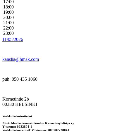
17:00
18:00
19:00
20:00
21:00
22:00
23:00
11/05/2026
kanslia@hmak.com
puh: 050 435 1060
Kornetintie 2b
00380 HELSINKI
Verkkolaskutustiedot
Nimi: Maalariammattikoulun Kannatusyhdistys ry.
Y-tunnus: 0222804-1
Verkkolaskuosoite/OVT-tunnus: 003702228041