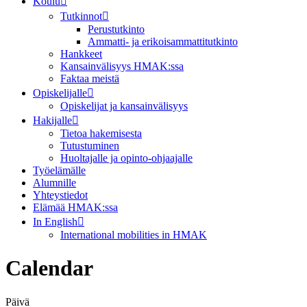
Koulu
Tutkinnot
Perustutkinto
Ammatti- ja erikoisammattitutkinto
Hankkeet
Kansainvälisyys HMAK:ssa
Faktaa meistä
Opiskelijalle
Opiskelijat ja kansainvälisyys
Hakijalle
Tietoa hakemisesta
Tutustuminen
Huoltajalle ja opinto-ohjaajalle
Työelämälle
Alumnille
Yhteystiedot
Elämää HMAK:ssa
In English
International mobilities in HMAK
Calendar
Päivä