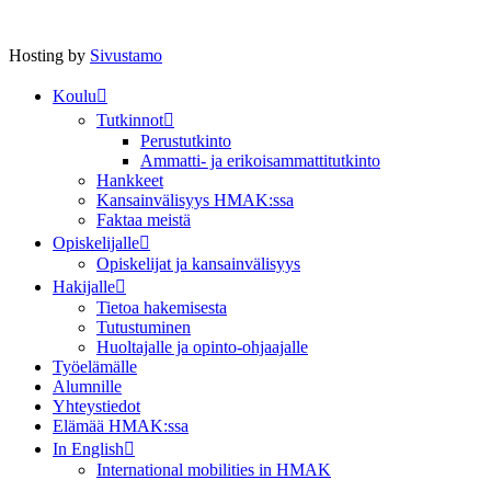
Hosting by
Sivustamo
Koulu
Tutkinnot
Perustutkinto
Ammatti- ja erikoisammattitutkinto
Hankkeet
Kansainvälisyys HMAK:ssa
Faktaa meistä
Opiskelijalle
Opiskelijat ja kansainvälisyys
Hakijalle
Tietoa hakemisesta
Tutustuminen
Huoltajalle ja opinto-ohjaajalle
Työelämälle
Alumnille
Yhteystiedot
Elämää HMAK:ssa
In English
International mobilities in HMAK