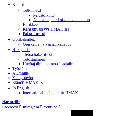
Koulu
Tutkinnot
Perustutkinto
Ammatti- ja erikoisammattitutkinto
Hankkeet
Kansainvälisyys HMAK:ssa
Faktaa meistä
Opiskelijalle
Opiskelijat ja kansainvälisyys
Hakijalle
Tietoa hakemisesta
Tutustuminen
Huoltajalle ja opinto-ohjaajalle
Työelämälle
Alumnille
Yhteystiedot
Elämää HMAK:ssa
In English
International mobilities in HMAK
Hae meille
Facebook
Instagram
Youtube