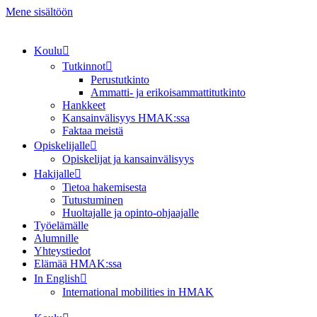
Mene sisältöön
Koulu
Tutkinnot
Perustutkinto
Ammatti- ja erikoisammattitutkinto
Hankkeet
Kansainvälisyys HMAK:ssa
Faktaa meistä
Opiskelijalle
Opiskelijat ja kansainvälisyys
Hakijalle
Tietoa hakemisesta
Tutustuminen
Huoltajalle ja opinto-ohjaajalle
Työelämälle
Alumnille
Yhteystiedot
Elämää HMAK:ssa
In English
International mobilities in HMAK