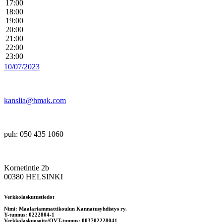
17:00
18:00
19:00
20:00
21:00
22:00
23:00
10/07/2023
kanslia@hmak.com
puh: 050 435 1060
Kornetintie 2b
00380 HELSINKI
Verkkolaskutustiedot
Nimi: Maalariammattikoulun Kannatusyhdistys ry.
Y-tunnus: 0222804-1
Verkkolaskuosoite/OVT-tunnus: 003702228041