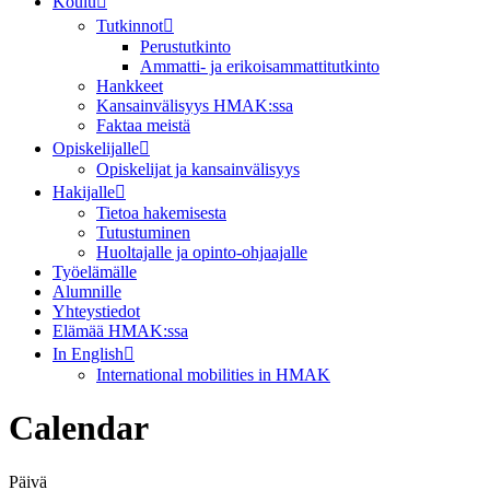
Koulu
Tutkinnot
Perustutkinto
Ammatti- ja erikoisammattitutkinto
Hankkeet
Kansainvälisyys HMAK:ssa
Faktaa meistä
Opiskelijalle
Opiskelijat ja kansainvälisyys
Hakijalle
Tietoa hakemisesta
Tutustuminen
Huoltajalle ja opinto-ohjaajalle
Työelämälle
Alumnille
Yhteystiedot
Elämää HMAK:ssa
In English
International mobilities in HMAK
Calendar
Päivä