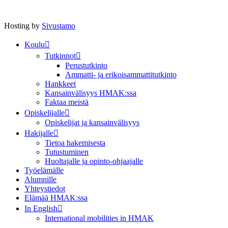
Hosting by
Sivustamo
Koulu
Tutkinnot
Perustutkinto
Ammatti- ja erikoisammattitutkinto
Hankkeet
Kansainvälisyys HMAK:ssa
Faktaa meistä
Opiskelijalle
Opiskelijat ja kansainvälisyys
Hakijalle
Tietoa hakemisesta
Tutustuminen
Huoltajalle ja opinto-ohjaajalle
Työelämälle
Alumnille
Yhteystiedot
Elämää HMAK:ssa
In English
International mobilities in HMAK