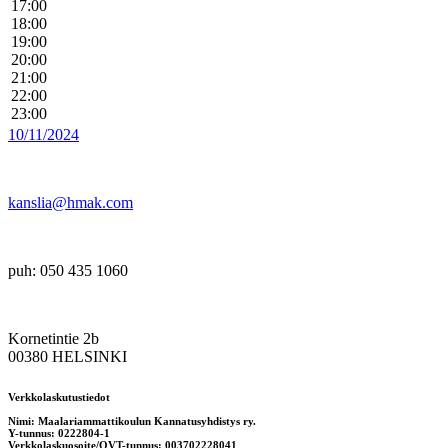
17:00
18:00
19:00
20:00
21:00
22:00
23:00
10/11/2024
kanslia@hmak.com
puh: 050 435 1060
Kornetintie 2b
00380 HELSINKI
Verkkolaskutustiedot
Nimi: Maalariammattikoulun Kannatusyhdistys ry.
Y-tunnus: 0222804-1
Verkkolaskuosoite/OVT-tunnus: 003702228041