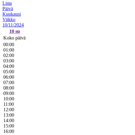
Lista
Päivä
Kuukausi
Viikko
10/11/2024
10
su
Koko päivä
00:00
01:00
02:00
03:00
04:00
05:00
06:00
07:00
08:00
09:00
10:00
11:00
12:00
13:00
14:00
15:00
16:00