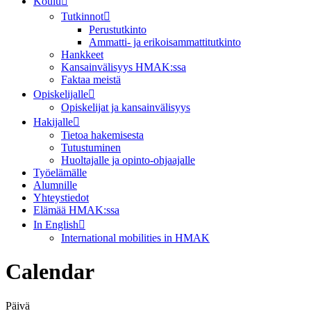
Koulu
Tutkinnot
Perustutkinto
Ammatti- ja erikoisammattitutkinto
Hankkeet
Kansainvälisyys HMAK:ssa
Faktaa meistä
Opiskelijalle
Opiskelijat ja kansainvälisyys
Hakijalle
Tietoa hakemisesta
Tutustuminen
Huoltajalle ja opinto-ohjaajalle
Työelämälle
Alumnille
Yhteystiedot
Elämää HMAK:ssa
In English
International mobilities in HMAK
Calendar
Päivä