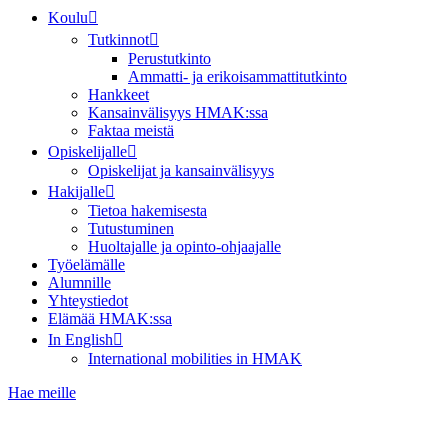
Koulu
Tutkinnot
Perustutkinto
Ammatti- ja erikoisammattitutkinto
Hankkeet
Kansainvälisyys HMAK:ssa
Faktaa meistä
Opiskelijalle
Opiskelijat ja kansainvälisyys
Hakijalle
Tietoa hakemisesta
Tutustuminen
Huoltajalle ja opinto-ohjaajalle
Työelämälle
Alumnille
Yhteystiedot
Elämää HMAK:ssa
In English
International mobilities in HMAK
Hae meille