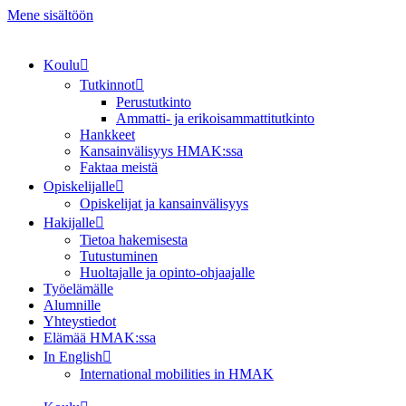
Mene sisältöön
Koulu
Tutkinnot
Perustutkinto
Ammatti- ja erikoisammattitutkinto
Hankkeet
Kansainvälisyys HMAK:ssa
Faktaa meistä
Opiskelijalle
Opiskelijat ja kansainvälisyys
Hakijalle
Tietoa hakemisesta
Tutustuminen
Huoltajalle ja opinto-ohjaajalle
Työelämälle
Alumnille
Yhteystiedot
Elämää HMAK:ssa
In English
International mobilities in HMAK