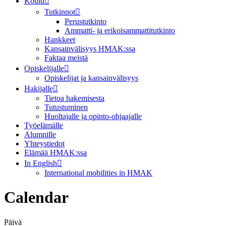
Koulu
Tutkinnot
Perustutkinto
Ammatti- ja erikoisammattitutkinto
Hankkeet
Kansainvälisyys HMAK:ssa
Faktaa meistä
Opiskelijalle
Opiskelijat ja kansainvälisyys
Hakijalle
Tietoa hakemisesta
Tutustuminen
Huoltajalle ja opinto-ohjaajalle
Työelämälle
Alumnille
Yhteystiedot
Elämää HMAK:ssa
In English
International mobilities in HMAK
Calendar
Päivä