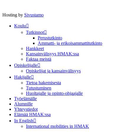
Hosting by
Sivustamo
Koulu
Tutkinnot
Perustutkinto
Ammatti- ja erikoisammattitutkinto
Hankkeet
Kansainvälisyys HMAK:ssa
Faktaa meistä
Opiskelijalle
Opiskelijat ja kansainvälisyys
Hakijalle
Tietoa hakemisesta
Tutustuminen
Huoltajalle ja opinto-ohjaajalle
Työelämälle
Alumnille
Yhteystiedot
Elämää HMAK:ssa
In English
International mobilities in HMAK