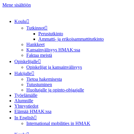
Mene sisältöön
Koulu
Tutkinnot
Perustutkinto
Ammatti- ja erikoisammattitutkinto
Hankkeet
Kansainvälisyys HMAK:ssa
Faktaa meistä
Opiskelijalle
Opiskelijat ja kansainvälisyys
Hakijalle
Tietoa hakemisesta
Tutustuminen
Huoltajalle ja opinto-ohjaajalle
Työelämälle
Alumnille
Yhteystiedot
Elämää HMAK:ssa
In English
International mobilities in HMAK