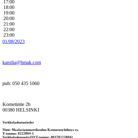
17:00
18:00
19:00
20:00
21:00
22:00
23:00
01/08/2023
kanslia@hmak.com
puh: 050 435 1060
Kornetintie 2b
00380 HELSINKI
Verkkolaskutustiedot
Nimi: Maalariammattikoulun Kannatusyhdistys ry.
Y-tunnus: 0222804-1
Verkkolaskuosoite/OVT-tunnus: 003702228041