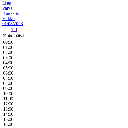
Lista
Päivä
Kuukausi
Viikko
01/08/2023
1
ti
Koko päivä
00:00
01:00
02:00
03:00
04:00
05:00
06:00
07:00
08:00
09:00
10:00
11:00
12:00
13:00
14:00
15:00
16:00