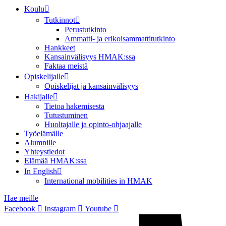
Koulu
Tutkinnot
Perustutkinto
Ammatti- ja erikoisammattitutkinto
Hankkeet
Kansainvälisyys HMAK:ssa
Faktaa meistä
Opiskelijalle
Opiskelijat ja kansainvälisyys
Hakijalle
Tietoa hakemisesta
Tutustuminen
Huoltajalle ja opinto-ohjaajalle
Työelämälle
Alumnille
Yhteystiedot
Elämää HMAK:ssa
In English
International mobilities in HMAK
Hae meille
Facebook
Instagram
Youtube