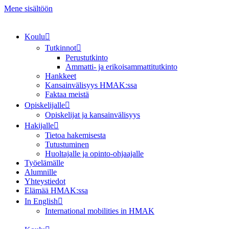
Mene sisältöön
Koulu
Tutkinnot
Perustutkinto
Ammatti- ja erikoisammattitutkinto
Hankkeet
Kansainvälisyys HMAK:ssa
Faktaa meistä
Opiskelijalle
Opiskelijat ja kansainvälisyys
Hakijalle
Tietoa hakemisesta
Tutustuminen
Huoltajalle ja opinto-ohjaajalle
Työelämälle
Alumnille
Yhteystiedot
Elämää HMAK:ssa
In English
International mobilities in HMAK