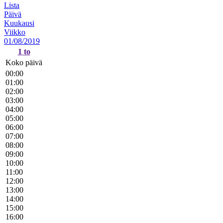
Lista
Päivä
Kuukausi
Viikko
01/08/2019
1
to
Koko päivä
00:00
01:00
02:00
03:00
04:00
05:00
06:00
07:00
08:00
09:00
10:00
11:00
12:00
13:00
14:00
15:00
16:00