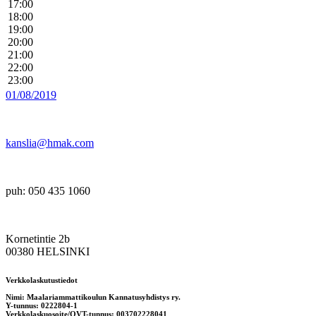
17:00
18:00
19:00
20:00
21:00
22:00
23:00
01/08/2019
kanslia@hmak.com
puh: 050 435 1060
Kornetintie 2b
00380 HELSINKI
Verkkolaskutustiedot
Nimi: Maalariammattikoulun Kannatusyhdistys ry.
Y-tunnus: 0222804-1
Verkkolaskuosoite/OVT-tunnus: 003702228041