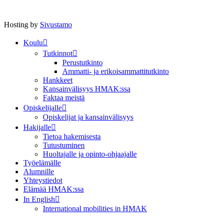
Hosting by
Sivustamo
Koulu
Tutkinnot
Perustutkinto
Ammatti- ja erikoisammattitutkinto
Hankkeet
Kansainvälisyys HMAK:ssa
Faktaa meistä
Opiskelijalle
Opiskelijat ja kansainvälisyys
Hakijalle
Tietoa hakemisesta
Tutustuminen
Huoltajalle ja opinto-ohjaajalle
Työelämälle
Alumnille
Yhteystiedot
Elämää HMAK:ssa
In English
International mobilities in HMAK