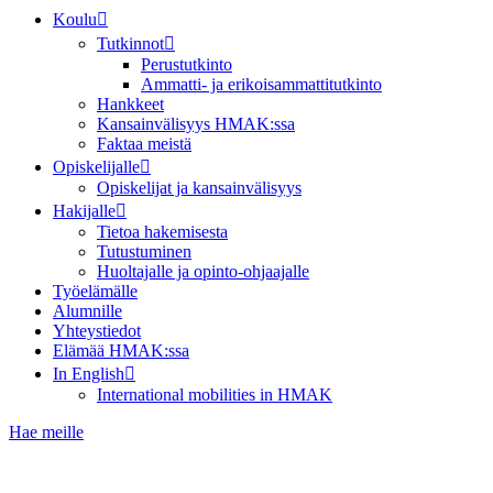
Koulu
Tutkinnot
Perustutkinto
Ammatti- ja erikoisammattitutkinto
Hankkeet
Kansainvälisyys HMAK:ssa
Faktaa meistä
Opiskelijalle
Opiskelijat ja kansainvälisyys
Hakijalle
Tietoa hakemisesta
Tutustuminen
Huoltajalle ja opinto-ohjaajalle
Työelämälle
Alumnille
Yhteystiedot
Elämää HMAK:ssa
In English
International mobilities in HMAK
Hae meille