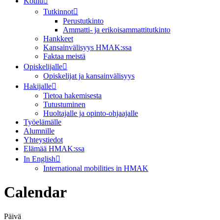
Koulu
Tutkinnot
Perustutkinto
Ammatti- ja erikoisammattitutkinto
Hankkeet
Kansainvälisyys HMAK:ssa
Faktaa meistä
Opiskelijalle
Opiskelijat ja kansainvälisyys
Hakijalle
Tietoa hakemisesta
Tutustuminen
Huoltajalle ja opinto-ohjaajalle
Työelämälle
Alumnille
Yhteystiedot
Elämää HMAK:ssa
In English
International mobilities in HMAK
Calendar
Päivä