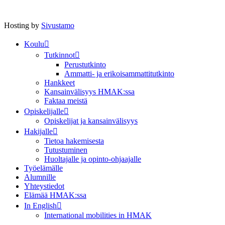
Hosting by
Sivustamo
Koulu
Tutkinnot
Perustutkinto
Ammatti- ja erikoisammattitutkinto
Hankkeet
Kansainvälisyys HMAK:ssa
Faktaa meistä
Opiskelijalle
Opiskelijat ja kansainvälisyys
Hakijalle
Tietoa hakemisesta
Tutustuminen
Huoltajalle ja opinto-ohjaajalle
Työelämälle
Alumnille
Yhteystiedot
Elämää HMAK:ssa
In English
International mobilities in HMAK