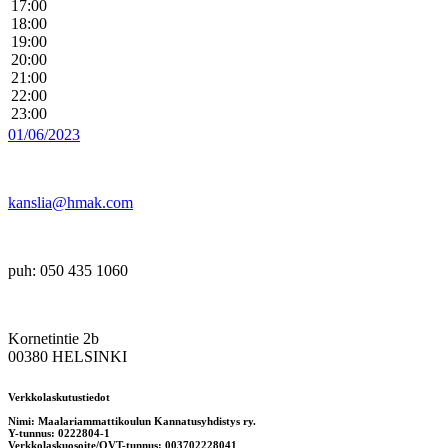
17:00
18:00
19:00
20:00
21:00
22:00
23:00
01/06/2023
kanslia@hmak.com
puh: 050 435 1060
Kornetintie 2b
00380 HELSINKI
Verkkolaskutustiedot
Nimi: Maalariammattikoulun Kannatusyhdistys ry.
Y-tunnus: 0222804-1
Verkkolaskuosoite/OVT-tunnus: 003702228041