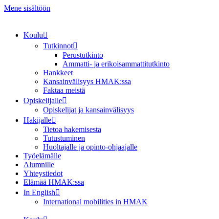
Mene sisältöön
Koulu
Tutkinnot
Perustutkinto
Ammatti- ja erikoisammattitutkinto
Hankkeet
Kansainvälisyys HMAK:ssa
Faktaa meistä
Opiskelijalle
Opiskelijat ja kansainvälisyys
Hakijalle
Tietoa hakemisesta
Tutustuminen
Huoltajalle ja opinto-ohjaajalle
Työelämälle
Alumnille
Yhteystiedot
Elämää HMAK:ssa
In English
International mobilities in HMAK