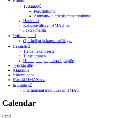
Koulu
Tutkinnot
Perustutkinto
Ammatti- ja erikoisammattitutkinto
Hankkeet
Kansainvälisyys HMAK:ssa
Faktaa meistä
Opiskelijalle
Opiskelijat ja kansainvälisyys
Hakijalle
Tietoa hakemisesta
Tutustuminen
Huoltajalle ja opinto-ohjaajalle
Työelämälle
Alumnille
Yhteystiedot
Elämää HMAK:ssa
In English
International mobilities in HMAK
Calendar
Päivä