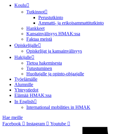
Koulu
Tutkinnot
Perustutkinto
Ammatti- ja erikoisammattitutkinto
Hankkeet
Kansainvälisyys HMAK:ssa
Faktaa meistä
Opiskelijalle
Opiskelijat ja kansainvälisyys
Hakijalle
Tietoa hakemisesta
Tutustuminen
Huoltajalle ja opinto-ohjaajalle
Työelämälle
Alumnille
Yhteystiedot
Elämää HMAK:ssa
In English
International mobilities in HMAK
Hae meille
Facebook
Instagram
Youtube