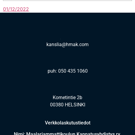
01/12/2022
kanslia@hmak.com
puh: 050 435 1060
Kornetintie 2b
00380 HELSINKI
Verkkolaskutustiedot
Nimi: Maalariammattikoulun Kannatusyhdistys ry.