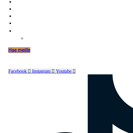
työelämälle
alumnille
yhteystiedot
elämää hmak:ssa
in english
international mobilities in hmak
Hae meille
Facebook
Instagram
Youtube