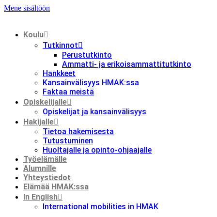
Mene sisältöön
Koulu
Tutkinnot
Perustutkinto
Ammatti- ja erikoisammattitutkinto
Hankkeet
Kansainvälisyys HMAK:ssa
Faktaa meistä
Opiskelijalle
Opiskelijat ja kansainvälisyys
Hakijalle
Tietoa hakemisesta
Tutustuminen
Huoltajalle ja opinto-ohjaajalle
Työelämälle
Alumnille
Yhteystiedot
Elämää HMAK:ssa
In English
International mobilities in HMAK