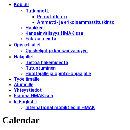
Koulu
Tutkinnot
Perustutkinto
Ammatti- ja erikoisammattitutkinto
Hankkeet
Kansainvälisyys HMAK:ssa
Faktaa meistä
Opiskelijalle
Opiskelijat ja kansainvälisyys
Hakijalle
Tietoa hakemisesta
Tutustuminen
Huoltajalle ja opinto-ohjaajalle
Työelämälle
Alumnille
Yhteystiedot
Elämää HMAK:ssa
In English
International mobilities in HMAK
Calendar