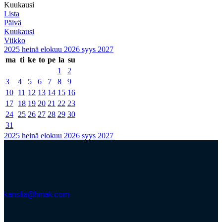
Kuukausi
Lista
Päivä
Kuukausi
Viikko
2025
heinä
elokuu 2026
syys
2027
ma
ti
ke
to
pe
la
su
1
2
3
4
5
6
7
8
9
10
11
12
13
14
15
16
17
18
19
20
21
22
23
24
25
26
27
28
29
30
31
2025
heinä
elokuu 2026
syys
2027
kanslia@hmak.com