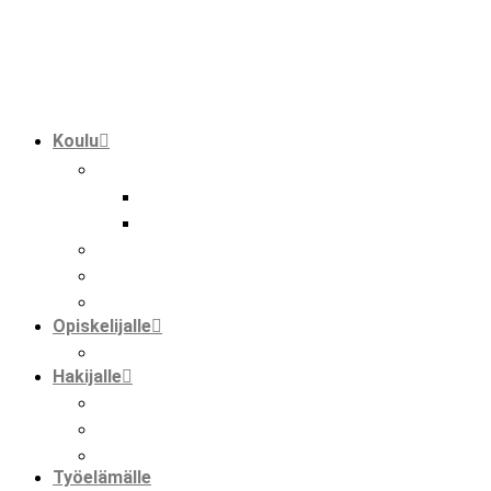
Koulu
tutkinnot
perustutkinto
ammatti- ja erikoisammattitutkinto
hankkeet
kansainvälisyys hmak:ssa
faktaa meistä
Opiskelijalle
opiskelijat ja kansainvälisyys
Hakijalle
tietoa hakemisesta
tutustuminen
huoltajalle ja opinto-ohjaajalle
Työelämälle