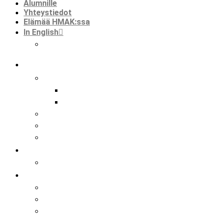
Alumnille
Yhteystiedot
Elämää HMAK:ssa
In English
international mobilities in hmak
koulu
tutkinnot
perustutkinto
ammatti- ja erikoisammattitutkinto
hankkeet
kansainvälisyys hmak:ssa
faktaa meistä
opiskelijalle
opiskelijat ja kansainvälisyys
hakijalle
tietoa hakemisesta
tutustuminen
huoltajalle ja opinto-ohjaajalle