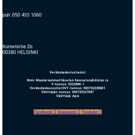
puh: 050 435 1060
Kornetintie 2b
00380 HELSINKI
Verkkolaskutustiedot
Nimi: Maalariammattikoulun Kannatusyhdistys ry.
Y-tunnus: 0222804-1
Verkkolaskuosoite/OVT-tunnus: 003702228041
Välittäjän tunnus: 003723327487
Välittäjä: Apix
Facebook
Instagram
Youtube