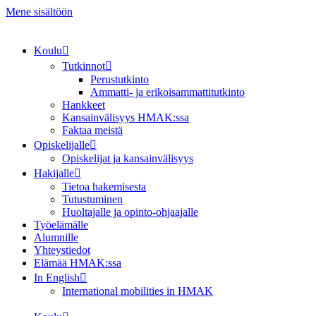
Mene sisältöön
Koulu
Tutkinnot
Perustutkinto
Ammatti- ja erikoisammattitutkinto
Hankkeet
Kansainvälisyys HMAK:ssa
Faktaa meistä
Opiskelijalle
Opiskelijat ja kansainvälisyys
Hakijalle
Tietoa hakemisesta
Tutustuminen
Huoltajalle ja opinto-ohjaajalle
Työelämälle
Alumnille
Yhteystiedot
Elämää HMAK:ssa
In English
International mobilities in HMAK