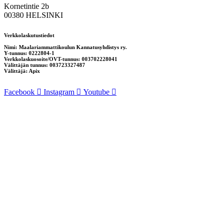
Kornetintie 2b
00380 HELSINKI
Verkkolaskutustiedot
Nimi: Maalariammattikoulun Kannatusyhdistys ry.
Y-tunnus: 0222804-1
Verkkolaskuosoite/OVT-tunnus: 003702228041
Välittäjän tunnus: 003723327487
Välittäjä: Apix
Facebook
Instagram
Youtube