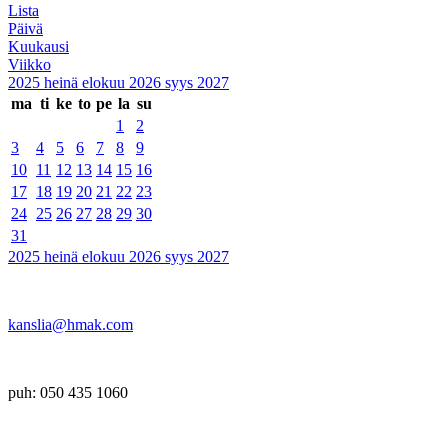
Lista
Päivä
Kuukausi
Viikko
2025
heinä
elokuu 2026
syys
2027
ma
ti
ke
to
pe
la
su
1
2
3
4
5
6
7
8
9
10
11
12
13
14
15
16
17
18
19
20
21
22
23
24
25
26
27
28
29
30
31
2025
heinä
elokuu 2026
syys
2027
kanslia@hmak.com
puh: 050 435 1060