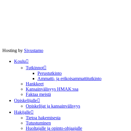
Hosting by
Sivustamo
Koulu
Tutkinnot
Perustutkinto
Ammatti- ja erikoisammattitutkinto
Hankkeet
Kansainvälisyys HMAK:ssa
Faktaa meistä
Opiskelijalle
Opiskelijat ja kansainvälisyys
Hakijalle
Tietoa hakemisesta
Tutustuminen
Huoltajalle ja opinto-ohjaajalle