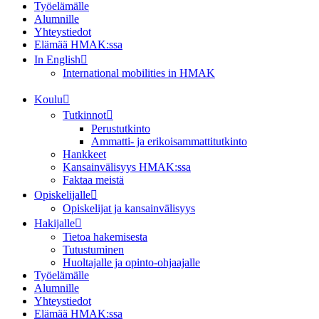
Työelämälle
Alumnille
Yhteystiedot
Elämää HMAK:ssa
In English
International mobilities in HMAK
Koulu
Tutkinnot
Perustutkinto
Ammatti- ja erikoisammattitutkinto
Hankkeet
Kansainvälisyys HMAK:ssa
Faktaa meistä
Opiskelijalle
Opiskelijat ja kansainvälisyys
Hakijalle
Tietoa hakemisesta
Tutustuminen
Huoltajalle ja opinto-ohjaajalle
Työelämälle
Alumnille
Yhteystiedot
Elämää HMAK:ssa