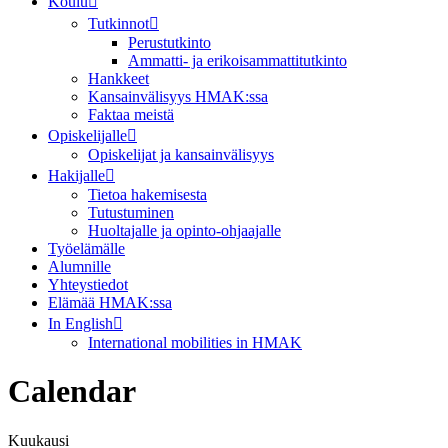
Koulu
Tutkinnot
Perustutkinto
Ammatti- ja erikoisammattitutkinto
Hankkeet
Kansainvälisyys HMAK:ssa
Faktaa meistä
Opiskelijalle
Opiskelijat ja kansainvälisyys
Hakijalle
Tietoa hakemisesta
Tutustuminen
Huoltajalle ja opinto-ohjaajalle
Työelämälle
Alumnille
Yhteystiedot
Elämää HMAK:ssa
In English
International mobilities in HMAK
Calendar
Kuukausi